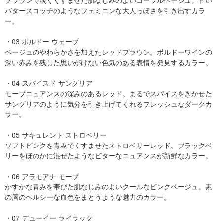
ブラウンで淡くくすませた肌なじみのよいコーラルベージュ。甘い
バタースコッチのようなフェミニンな大人っぽさを引き出すカラ
ー。
・03 ボルドー ウェーブ
ベージュのやわらかさを加えたレッドブラウン。ボルドーワインの
深い赤みを残した思いがけない色気のある表情を発見するカラー。
・04 スパイスド サングリア
モーブニュアンスの深みのあるレッド。まるでスパイスをきかせた
サングリアのように気分を引き上げてくれるフレッシュなダークカ
ラー。
・05 サキュレント ストロベリー
ソフトピンクを青みでくすませたストロベリーレッド。ブラックベ
リーをほのかに混ぜたようなビターなニュアンスが新鮮なカラー。
・06 アラモアナ モーブ
かすかな青みを帯びた肌なじみのよいクールなピンクベージュ。素
の唇のヘルシーな血色をまとうような魅力のカラー。
・07 デューイー ライラック