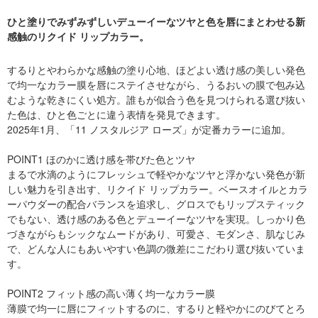
ひと塗りでみずみずしいデューイーなツヤと色を唇にまとわせる新
感触のリクイド リップカラー。
するりとやわらかな感触の塗り心地、ほどよい透け感の美しい発色
で均一なカラー膜を唇にステイさせながら、うるおいの膜で包み込
むような乾きにくい処方。誰もが似合う色を見つけられる選び抜い
た色は、ひと色ごとに違う表情を発見できます。
2025年1月、「11 ノスタルジア ローズ」が定番カラーに追加。
POINT1 ほのかに透け感を帯びた色とツヤ
まるで水滴のようにフレッシュで軽やかなツヤと浮かない発色が新
しい魅力を引き出す、リクイド リップカラー。ベースオイルとカラ
ーパウダーの配合バランスを追求し、グロスでもリップスティック
でもない、透け感のある色とデューイーなツヤを実現。しっかり色
づきながらもシックなムードがあり、可愛さ、モダンさ、肌なじみ
で、どんな人にもあいやすい色調の微差にこだわり選び抜いていま
す。
POINT2 フィット感の高い薄く均一なカラー膜
薄膜で均一に唇にフィットするのに、するりと軽やかにのびてとろ