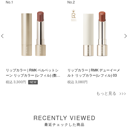
No.1
No.2
リップカラー | RMK ベルベットシ
リップカラー | RMK デューイーメ
ーン リップカラー (レフィル) (数量
ルト リップカラー(レフィル) 03
限定色) EX-06
税込
3,300円
税込
3,080円
NEW
もっと見る
RECENTLY VIEWED
最近チェックした商品