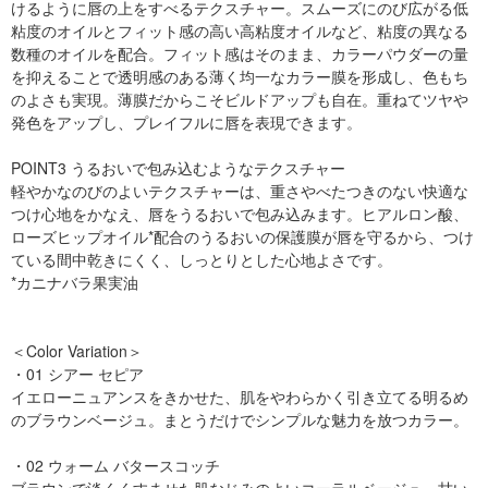
けるように唇の上をすべるテクスチャー。スムーズにのび広がる低
粘度のオイルとフィット感の高い高粘度オイルなど、粘度の異なる
数種のオイルを配合。フィット感はそのまま、カラーパウダーの量
を抑えることで透明感のある薄く均一なカラー膜を形成し、色もち
のよさも実現。薄膜だからこそビルドアップも自在。重ねてツヤや
発色をアップし、プレイフルに唇を表現できます。
POINT3 うるおいで包み込むようなテクスチャー
軽やかなのびのよいテクスチャーは、重さやべたつきのない快適な
つけ心地をかなえ、唇をうるおいで包み込みます。ヒアルロン酸、
ローズヒップオイル*配合のうるおいの保護膜が唇を守るから、つけ
ている間中乾きにくく、しっとりとした心地よさです。
*カニナバラ果実油
＜Color Variation＞
・01 シアー セピア
イエローニュアンスをきかせた、肌をやわらかく引き立てる明るめ
のブラウンベージュ。まとうだけでシンプルな魅力を放つカラー。
・02 ウォーム バタースコッチ