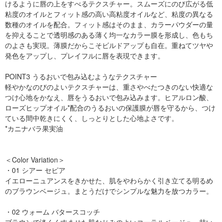
けるように唇の上をすべるテクスチャー。スムーズにのび広がる低
粘度のオイルとフィット感の高い高粘度オイルなど、粘度の異なる
数種のオイルを配合。フィット感はそのまま、カラーパウダーの量
を抑えることで透明感のある薄く均一なカラー膜を形成し、色もち
のよさも実現。薄膜だからこそビルドアップも自在。重ねてツヤや
発色をアップし、プレイフルに唇を表現できます。
POINT3 うるおいで包み込むようなテクスチャー
軽やかなのびのよいテクスチャーは、重さやべたつきのない快適な
つけ心地をかなえ、唇をうるおいで包み込みます。ヒアルロン酸、
ローズヒップオイル*配合のうるおいの保護膜が唇を守るから、つけ
ている間中乾きにくく、しっとりとした心地よさです。
*カニナバラ果実油
＜Color Variation＞
・01 シアー セピア
イエローニュアンスをきかせた、肌をやわらかく引き立てる明るめ
のブラウンベージュ。まとうだけでシンプルな魅力を放つカラー。
・02 ウォーム バタースコッチ