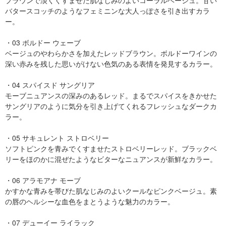
ブラウンで淡くくすませた肌なじみのよいコーラルベージュ。甘い
バタースコッチのようなフェミニンな大人っぽさを引き出すカラ
ー。
・03 ボルドー ウェーブ
ベージュのやわらかさを加えたレッドブラウン。ボルドーワインの
深い赤みを残した思いがけない色気のある表情を発見するカラー。
・04 スパイスド サングリア
モーブニュアンスの深みのあるレッド。まるでスパイスをきかせた
サングリアのように気分を引き上げてくれるフレッシュなダークカ
ラー。
・05 サキュレント ストロベリー
ソフトピンクを青みでくすませたストロベリーレッド。ブラックベ
リーをほのかに混ぜたようなビターなニュアンスが新鮮なカラー。
・06 アラモアナ モーブ
かすかな青みを帯びた肌なじみのよいクールなピンクベージュ。素
の唇のヘルシーな血色をまとうような魅力のカラー。
・07 デューイー ライラック