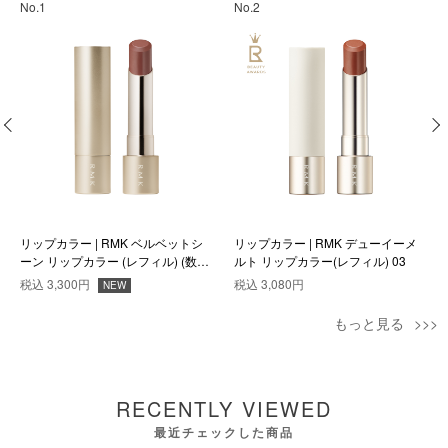
No.1
No.2
リップカラー | RMK ベルベットシ
リップカラー | RMK デューイーメ
ーン リップカラー (レフィル) (数量
ルト リップカラー(レフィル) 03
限定色) EX-06
税込
3,300円
税込
3,080円
NEW
もっと見る
RECENTLY VIEWED
最近チェックした商品