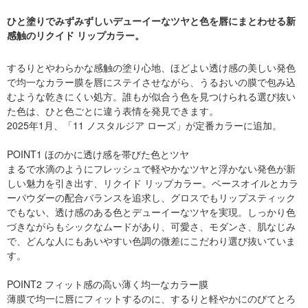
ひと塗りでみずみずしいデューイーなツヤと色を唇にまとわせる新
感触のリクイド リップカラー。
するりとやわらかな感触の塗り心地、ほどよい透け感の美しい発色
で均一なカラー膜を唇にステイさせながら、うるおいの膜で包み込
むような乾きにくい処方。誰もが似合う色を見つけられる選び抜い
た色は、ひと色ごとに違う表情を発見できます。
2025年1月、「11 ノスタルジア ローズ」が定番カラーに追加。
POINT1 ほのかに透け感を帯びた色とツヤ
まるで水滴のようにフレッシュで軽やかなツヤと浮かない発色が新
しい魅力を引き出す、リクイド リップカラー。ベースオイルとカラ
ーパウダーの配合バランスを追求し、グロスでもリップスティック
でもない、透け感のある色とデューイーなツヤを実現。しっかり色
づきながらもシックなムードがあり、可愛さ、モダンさ、肌なじみ
で、どんな人にもあいやすい色調の微差にこだわり選び抜いていま
す。
POINT2 フィット感の高い薄く均一なカラー膜
薄膜で均一に唇にフィットするのに、するりと軽やかにのびてとろ