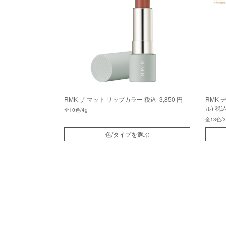
RMK ザ マット リップカラー
税込 3,850 円
RMK
ル)
税込 
全10色/4g
全13色/3
色/タイプを選ぶ