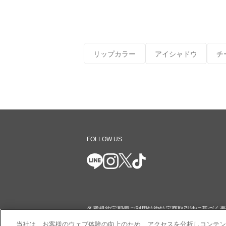
リップカラー
アイシャドウ
チ
FOLLOW US
各種規約
定期便ご利用特約
特定商取引法に基づく表
当社は、お客様のウェブ体験の向上のため、アクセスを分析しコンテン
ショッピングガイド
コミュニティガイドライン
サイ