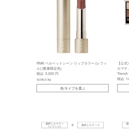
RMK ベルベットシーン リップカラー (レフィ
【公式
ル) (数量限定色)
ロマティ
税込 3,300 円
Trenc
税込 14
全2色/3.9g
色/タイプを選ぶ