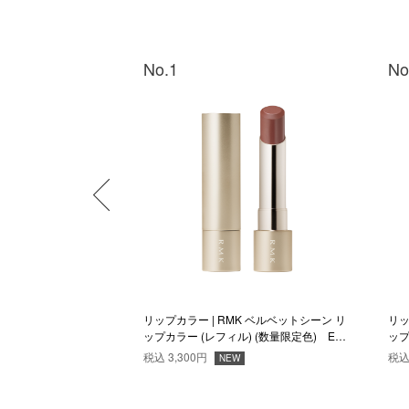
No.1
No
K デューイーメルト リ
リップカラー | RMK ベルベットシーン リ
リッ
 01
ップカラー (レフィル) (数量限定色) EX-
ップ
06
07
税込
3,300円
税
NEW