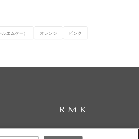
ールエムケー）
オレンジ
ピンク
© RMK Div. e’quipe, LTD. All rights reserved.