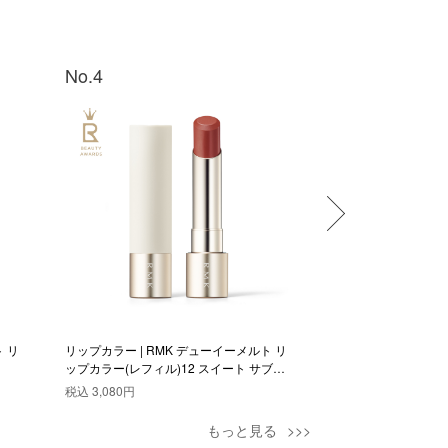
No.4
No.5
 リ
リップカラー | RMK デューイーメルト リ
リップカラー | RM
ップカラー(レフィル)12 スイート サブラ
ップカラー(レフィル) 
イム
税込
3,080円
税込
3,080円
もっと見る