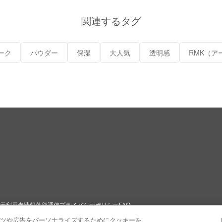
関連するタグ
ーク
パウダー
保湿
大人気
透明感
RMK（ア
示
利用者情報外部通信
プライバシーポリシー
FAQ
ツや広告をパーソナライズするためにクッキーを
トマップ
お問い合わせ
企業情報
採用情報