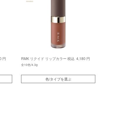
0 円
RMK リクイド リップカラー
税込 4,180 円
全10色/4.3g
色/タイプを選ぶ