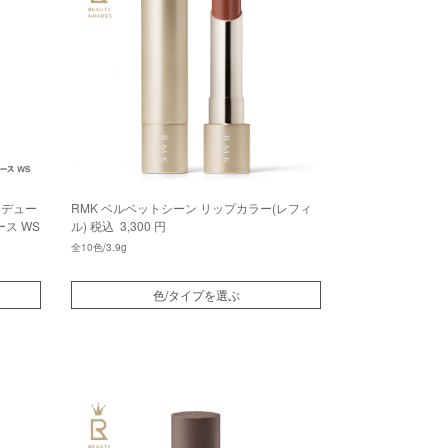
 デュー
RMK ベルベットシーン リップカラー(レフィ
ス WS
ル)
税込 3,300 円
全10色/3.9g
色/タイプを選ぶ