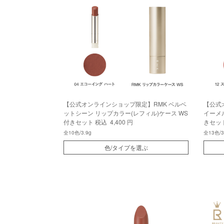
【公式オンラインショップ限定】RMK ベルベ
【公式
ットシーン リップカラー(レフィル)ケース WS
イーメ
付きセット
税込 4,400 円
きセッ
全10色/3.9g
全13色/3
色/タイプを選ぶ