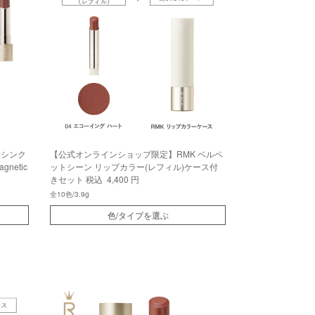
 シンク
【公式オンラインショップ限定】RMK ベルベ
netic
ットシーン リップカラー(レフィル)ケース付
きセット
税込 4,400 円
全10色/3.9g
色/タイプを選ぶ