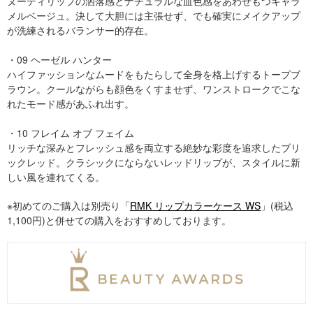
ヌーディリップの洒落感とナチュラルな血色感をあわせもつキャラ
メルベージュ。決して大胆には主張せず、でも確実にメイクアップ
が洗練されるバランサー的存在。
・09 ヘーゼル ハンター
ハイファッションなムードをもたらして全身を格上げするトープブ
ラウン。クールながらも顔色をくすませず、ワンストロークでこな
れたモード感があふれ出す。
・10 フレイム オブ フェイム
リッチな深みとフレッシュ感を両立する絶妙な彩度を追求したブリ
ックレッド。クラシックにならないレッドリップが、スタイルに新
しい風を連れてくる。
※初めてのご購入は別売り「
RMK リップカラーケース WS
」(税込
1,100円)と併せての購入をおすすめしております。