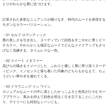
とりやわらかな唇に近づけます。
計算された多彩なニュアンスが織りなす、時代のムードを体現する
モダンなカラーバリエーション。
・01 セルフ ロマンティック
唇の美しさを引き出し、ヌーディでいて顔色をすこやかに導くピー
チカラー。やわらかくも端正なムードでどんなメイクアップもさり
げなく洗練する、タイムレスな一色。
・02 スイート メタファー
花びらの囁きをイメージした、ふわりと優しく唇に寄り添うヌーデ
ィピンク。イノセンスと落ち着いた印象のどちらもかなえて、ちょ
うどいい華やぎを連れてくる。
・03 ドラウニング イン ワイン
カジュアルなムードの中に凛としたかっこよさと色気がひそむモー
ブブラウン。青みを抑えて顔色を明るく引き立てることにこだわ
り、デイリーにも特別なシーンにも。