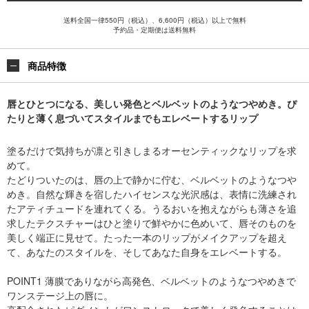
送料全国一律550円（税込）、6,600円（税込）以上で無料
予約品・定期便は送料無料
商品特徴
唇とひとつになる、美しい発色とベルベットのようなつやめき。ぴ
たりと薄く息づいてスタイルまでもエレベートするリップ
塗るだけで気持ちが凛と引きしまるオーセンティックなリップを求
めて。
たどりついたのは、唇の上で静かに佇む、ベルベットのようなつや
めき。自然な輝きを宿したハイセンスな光沢感は、表情に洗練され
たアティチュードを連れてくる。うるおいを抱えながらも薄さを追
求したテクスチャーはひと塗りで鮮やかに色めいて、唇そのものを
美しく端正に見せて。たった一本のリップがメイクアップを超え
て、あなたのスタイルを、そしてあなた自身をエレベートする。
POINT1 薄膜でありながら高発色、ベルベットのようなつやめきで
ワンステージ上の唇に。