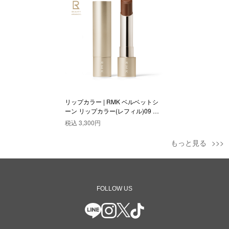
リップカラー | RMK ベルベットシ
ーン リップカラー(レフィル)09 ヘ
ーゼル ハンター
税込
3,300円
もっと見る
FOLLOW US