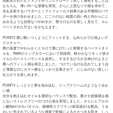
高配合されたピグメントがワンストロークで美しく発色することは
もちろん、薄い均一な塗膜を実現。さらに上質なツヤ感を求めて、
光を反射するパウダーとソフトフォーカス効果のある半透明のパウ
ダーを掛け合わせました。にごりのない純度の高い色と内からにじ
み出るような自然なつやめきが、唇そのものを美しく見せて、エレ
ベートされた佇まいをかなえます。
POINT2 唇に吸いつくようにフィットする、なめらかで心地よいテ
クスチャー。
唇の温度でやわらかくとろけて唇にぴたっと密着するペーストオイ
ルを、RMKのリップカラーにおいて初採用。軽やかなリキッド状オ
イルとのベストバランスを追求し、するするひろがる伸びのよさと
唇へのフィット感を両立しました。つけているのを忘れてしまうほ
ど薄膜なのにカラー膜をしっかり定着させて、にじみのない美しい
仕上がりを楽しめます。
POINT3 しっとりと唇を包み込む、リップクリームのようなうるお
い感。
水分を抱え込むオイルを適切なバランスで配合。重さや皮膜感を感
じないストレスフリーのつけ心地を実現しました。さらにヒアルロ
ン酸Naやホホバオイル、植物性スクワラン(保湿成分)を配合。うる
おいに包まれているような感覚で乾燥によるかさつきを防ぎ、しっ