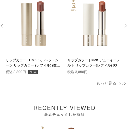
リップカラー | RMK ベルベットシ
リップカラー | RMK デューイーメ
ーン リップカラー (レフィル) (数量
ルト リップカラー(レフィル) 03
限定色) EX-06
税込
3,300円
税込
3,080円
NEW
もっと見る
RECENTLY VIEWED
最近チェックした商品