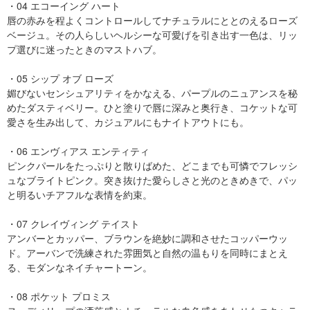
・04 エコーイング ハート
唇の赤みを程よくコントロールしてナチュラルにととのえるローズ
ベージュ。その人らしいヘルシーな可愛げを引き出す一色は、リッ
プ選びに迷ったときのマストハブ。
・05 シップ オブ ローズ
媚びないセンシュアリティをかなえる、パープルのニュアンスを秘
めたダスティベリー。ひと塗りで唇に深みと奥行き、コケットな可
愛さを生み出して、カジュアルにもナイトアウトにも。
・06 エンヴィアス エンティティ
ピンクパールをたっぷりと散りばめた、どこまでも可憐でフレッシ
ュなブライトピンク。突き抜けた愛らしさと光のときめきで、パッ
と明るいチアフルな表情を約束。
・07 クレイヴィング テイスト
アンバーとカッパー、ブラウンを絶妙に調和させたコッパーウッ
ド。アーバンで洗練された雰囲気と自然の温もりを同時にまとえ
る、モダンなネイチャートーン。
・08 ポケット プロミス