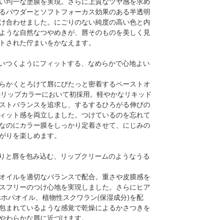
い均一な塗膜を実現。さらに上質なツヤ感を求め
るパウダーとソフトフォーカス効果のある半透明
け合わせました。にごりのない純度の高い色と内
ような自然なつやめきが、唇そのものを美しく見
トされた佇まいをかなえます。
唇に吸いつくようにフィットする、なめらかで心地よい
らかくとろけて唇にぴたっと密着するペーストオ
のリップカラーにおいて初採用。軽やかなリキッド
ストバランスを追求し、するするひろがる伸びの
ィット感を両立しました。つけているのを忘れて
なのにカラー膜をしっかり定着させて、にじみの
がりを楽しめます。
しっとりと唇を包み込む、リップクリームのようなうる
オイルを適切なバランスで配合。重さや皮膜感を
スフリーのつけ心地を実現しました。さらにヒア
ホホバオイル、植物性スクワラン(保湿成分)を配
包まれているような感覚で乾燥によるかさつきを
やわらかな唇に近づけます。