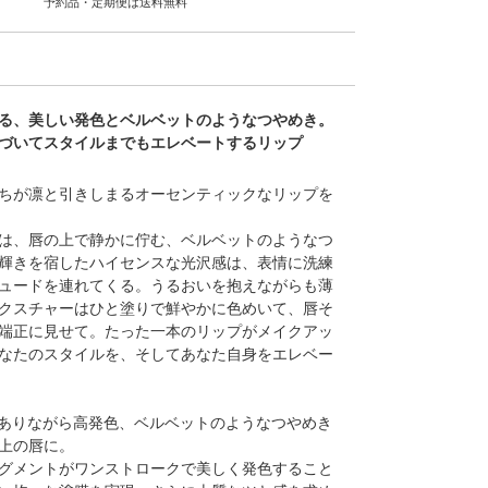
予約品・定期便は送料無料
る、美しい発色とベルベットのようなつやめき。
づいてスタイルまでもエレベートするリップ
ちが凛と引きしまるオーセンティックなリップを
は、唇の上で静かに佇む、ベルベットのようなつ
輝きを宿したハイセンスな光沢感は、表情に洗練
ュードを連れてくる。うるおいを抱えながらも薄
クスチャーはひと塗りで鮮やかに色めいて、唇そ
端正に見せて。たった一本のリップがメイクアッ
なたのスタイルを、そしてあなた自身をエレベー
薄膜でありながら高発色、ベルベットのようなつやめき
上の唇に。
グメントがワンストロークで美しく発色すること