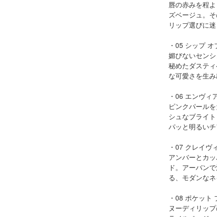
唇の赤みを程よ
ズベージュ。そ
リップ選びに迷
・05 シップ オ
媚びないセンシ
秘めたダスティ
な可愛さを生み
・06 エンヴィ
ピンクパールを
シュなブライト
パッと明るいチ
・07 クレイヴ
アンバーとカッ
ド。アーバンで
る、モダンなネ
・08 ポケット
ヌーディリップ