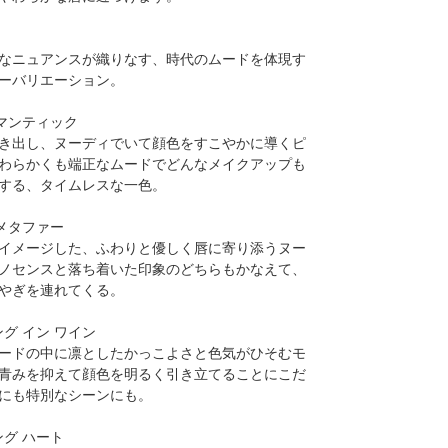
なニュアンスが織りなす、時代のムードを体現す
ーバリエーション。
ロマンティック
き出し、ヌーディでいて顔色をすこやかに導くピ
わらかくも端正なムードでどんなメイクアップも
する、タイムレスな一色。
 メタファー
イメージした、ふわりと優しく唇に寄り添うヌー
ノセンスと落ち着いた印象のどちらもかなえて、
やぎを連れてくる。
ング イン ワイン
ードの中に凛としたかっこよさと色気がひそむモ
青みを抑えて顔色を明るく引き立てることにこだ
にも特別なシーンにも。
ング ハート