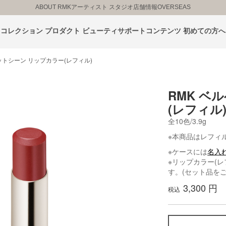
ABOUT RMK
アーティスト スタジオ
店舗情報
OVERSEAS
コレクション
プロダクト
ビューティサポートコンテンツ
初めての方へ
ットシーン リップカラー(レフィル)
RMK ベ
(レフィル
全10色/3.9g
※本商品はレフィ
※ケースには
名入
※リップカラー(
す。(セット品を
3,300 円
税込