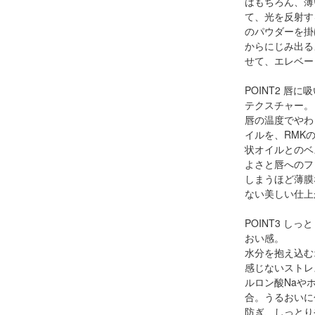
はもちろん、薄
て、光を反射す
のパウダーを掛
からにじみ出る
せて、エレベー
POINT2 
テクスチャー。
唇の温度でやわ
イルを、RMK
状オイルとのベ
よさと唇へのフ
しまうほど薄膜
ない美しい仕上
POINT3 
おい感。
水分を抱え込む
感じないストレ
ルロン酸Naや
合。うるおいに
防ぎ、しっとり