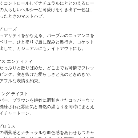
くコントロールしてナチュラルにととのえるロー
の人らしいヘルシーな可愛げを引き出す一色は、
ったときのマストハブ。
ブ ローズ
ュアリティをかなえる、パープルのニュアンスを
ベリー。ひと塗りで唇に深みと奥行き、コケット
出して、カジュアルにもナイトアウトにも。
アス エンティティ
たっぷりと散りばめた、どこまでも可憐でフレッ
ピンク。突き抜けた愛らしさと光のときめきで、
アフルな表情を約束。
ィング テイスト
パー、ブラウンを絶妙に調和させたコッパーウッ
洗練された雰囲気と自然の温もりを同時にまとえ
イチャートーン。
 プロミス
の洒落感とナチュラルな血色感をあわせもつキャ