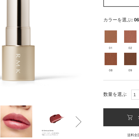
カラーを選ぶ
: 
01
02
08
09
数量を選ぶ
送料全