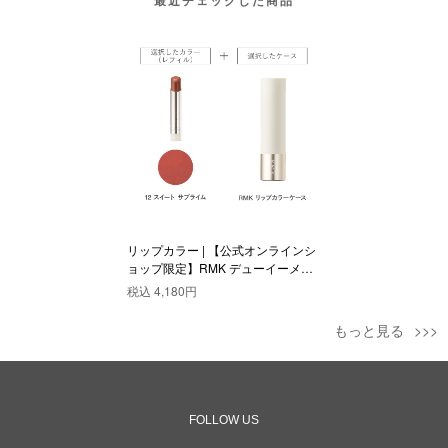
リップカラー | 【公式オンラインシ
ョップ限定】RMK デューイーメル
ト リップカラー(レフィル)ケース付
税込
4,180円
きセット 12
もっと見る
FOLLOW US