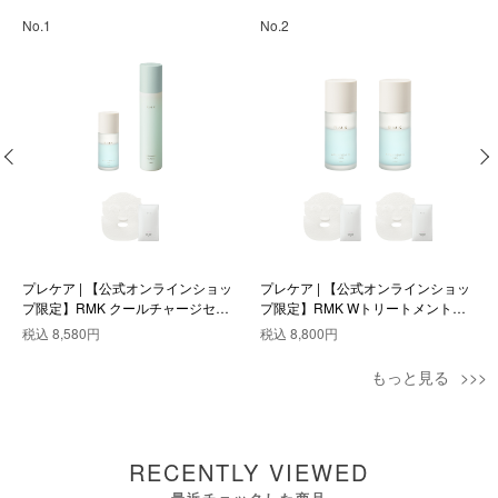
No.1
No.2
プレケア | 【公式オンラインショッ
プレケア | 【公式オンラインショッ
プ限定】RMK クールチャージセッ
プ限定】RMK Wトリートメントオ
ト
イル クール デュオセット
税込
8,580円
税込
8,800円
もっと見る
RECENTLY VIEWED
最近チェックした商品