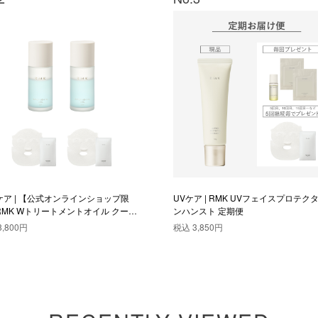
ケア | 【公式オンラインショップ限
UVケア | RMK UVフェイスプロテク
RMK Wトリートメントオイル クール
ンハンスト 定期便
オセット
8,800円
税込
3,850円