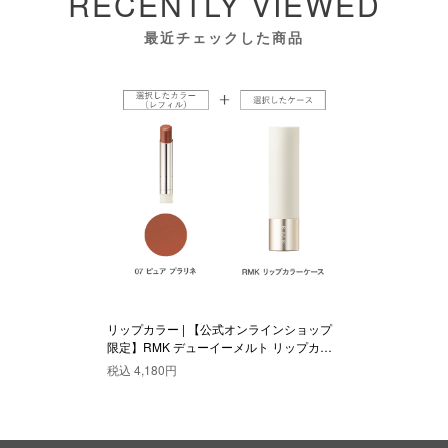
RECENTLY VIEWED
最近チェックした商品
リップカラー | 【公式オンラインショップ
限定】RMK デューイーメルト リップカラ
ー(レフィル)ケース付きセット 07
税込
4,180円