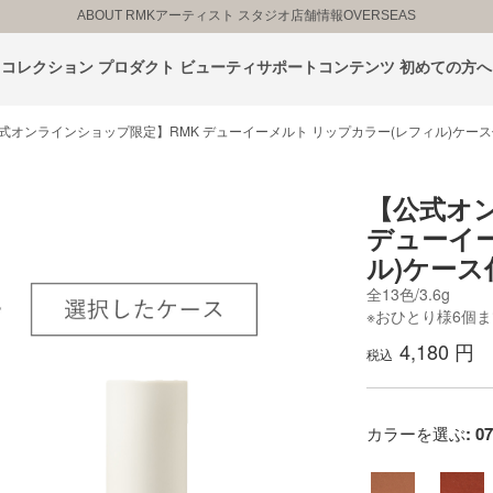
ABOUT RMK
アーティスト スタジオ
店舗情報
OVERSEAS
コレクション
プロダクト
ビューティサポートコンテンツ
初めての方へ
式オンラインショップ限定】RMK デューイーメルト リップカラー(レフィル)ケー
【公式オ
デューイ
ル)ケー
全13色/3.6g
※おひとり様6個
4,180 円
税込
カラーを選ぶ
: 