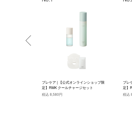
オンラインショップ
プレケア | 【公式オンラインショップ限
プレ
メルト リップカラ
定】RMK クールチャージセット
定】
ット 12
デュ
税込
8,580円
税込