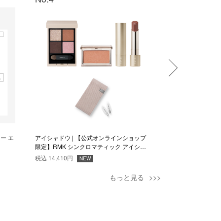
ター エ
アイシャドウ | 【公式オンラインショップ
リップカラー | 
限定】RMK シンクロマティック アイシャ
限定】RMK デュ
ドウパレット Magnetic Muse セット
ー(レフィル)ケース
税込
14,410円
税込
4,180円
NEW
もっと見る