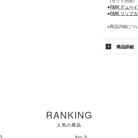
［セット内容］
●
RMK デュー
●
RMK リップ
※商品詳細につ
商品詳細
RANKING
人気の商品
2
No.3