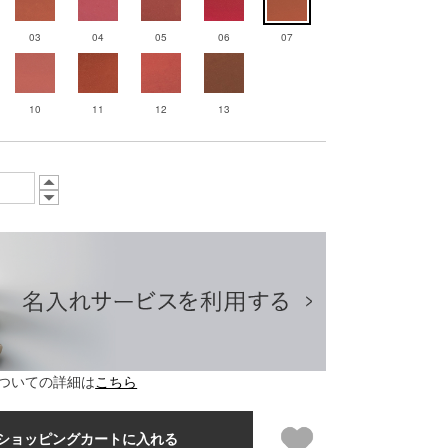
03
04
05
06
07
10
11
12
13
ついての詳細は
こちら
ショッピングカートに入れる