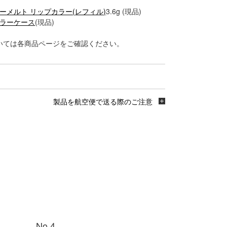
イーメルト リップカラー(レフィル)
3.6g (現品)
カラーケース
(現品)
いては各商品ページをご確認ください。
製品を航空便で送る際のご注意
No.4
No.5