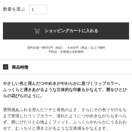
数量を選ぶ
ショッピングカートに入れる
送料全国一律550円（税込）、6,600円（税込）以上で無料
予約品・定期便は送料無料
商品特徴
やさしい色と澄んだつやめきがやわらかに息づくリップカラー。
ふっくらと湧きあがるような立体的な印象もかなえて、唇をひとひ
らの花びらのように。
透明感あふれる澄んだツヤと発色のよさ、さらにその色ツヤのもち
まで実現したリップカラー。濡れたようにつやめきながらもすべら
ず、唇にぴたりと心地よくフィット。ふっくらやわらかにうるおわ
せて、むっちりと湧き上がるような立体感をかなえます。