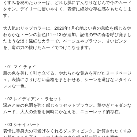
くすみを秘めたカラーは、どれも肌にすんなりなじんで今のムード
をオン。デイリーに使いやすく、表情に絶妙な存在感をもたらしま
す。
大人気のリップカラーに、2026年1月心地よい春の息吹を感じるや
わらかなトーンの新色(11～13)が追加。記憶の中の春を呼び覚まし
たような淡く繊細なカラーで、ベージュやブラウン、甘いピンク
を、肩の力の抜けたムードでつけこなせます。
・01 マイ チャイ
肌の色を美しく引き立てる、やわらかな黄みを帯びたヌードベージ
ュ。表情にさりげない品格をまとわせる、シーンを選ばないタイム
レスな一色。
・02 レイディアント ラセット
深みと赤の色調を強く感じるラセットブラウン。華やぎとモダンな
ムード、大人の余裕を同時にかなえる、ニューレッド的存在。
・03 シャイ ハート
表情に等身大の可愛げをくれるダスティピンク。計算されたくすみ