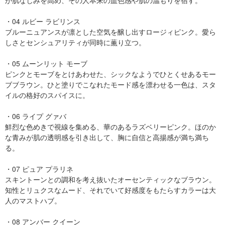
が肌なじみを高め、その人本来の血色感や肌の温もりを宿す。
・04 ルビー ラビリンス
ブルーニュアンスが凛とした空気を醸し出すロージィピンク。愛ら
しさとセンシュアリティが同時に薫り立つ。
・05 ムーンリット モーブ
ピンクとモーブをとけあわせた、シックなようでひとくせあるモー
ブブラウン。ひと塗りでこなれたモード感を漂わせる一色は、スタ
イルの格好のスパイスに。
・06 ライプ グァバ
鮮烈な色めきで視線を集める、華のあるラズベリーピンク。ほのか
な青みが肌の透明感を引き出して、胸に自信と高揚感が満ち満ち
る。
・07 ピュア プラリネ
スキントーンとの調和を考え抜いたオーセンティックなブラウン。
知性とリュクスなムード、それでいて好感度をもたらすカラーは大
人のマストハブ。
・08 アンバー クイーン