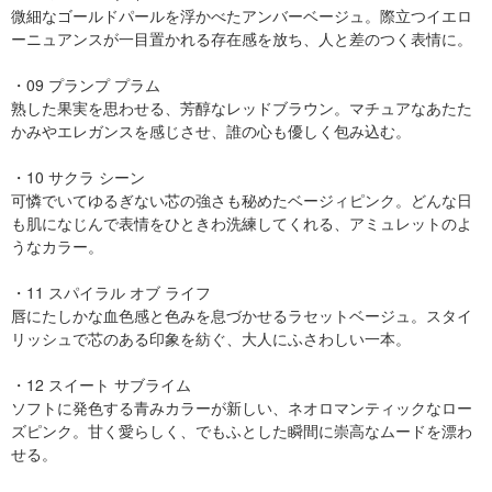
微細なゴールドパールを浮かべたアンバーベージュ。際立つイエロ
ーニュアンスが一目置かれる存在感を放ち、人と差のつく表情に。
・09 プランプ プラム
熟した果実を思わせる、芳醇なレッドブラウン。マチュアなあたた
かみやエレガンスを感じさせ、誰の心も優しく包み込む。
・10 サクラ シーン
可憐でいてゆるぎない芯の強さも秘めたベージィピンク。どんな日
も肌になじんで表情をひときわ洗練してくれる、アミュレットのよ
うなカラー。
・11 スパイラル オブ ライフ
唇にたしかな血色感と色みを息づかせるラセットベージュ。スタイ
リッシュで芯のある印象を紡ぐ、大人にふさわしい一本。
・12 スイート サブライム
ソフトに発色する青みカラーが新しい、ネオロマンティックなロー
ズピンク。甘く愛らしく、でもふとした瞬間に崇高なムードを漂わ
せる。