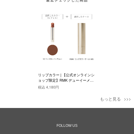
リップカラー | 【公式オンラインシ
ョップ限定】RMK デューイーメル
ト リップカラー(レフィル)ケース
税込
4,180円
WS付きセット 13
もっと見る
FOLLOW US