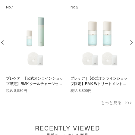
No.1
No.2
プレケア | 【公式オンラインショッ
プレケア | 【公式オンラインショッ
プ限定】RMK クールチャージセッ
プ限定】RMK Wトリートメントオ
ト
イル クール デュオセット
税込
8,580円
税込
8,800円
もっと見る
RECENTLY VIEWED
最近チェックした商品