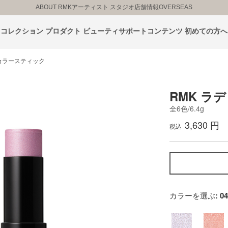
ABOUT RMK
アーティスト スタジオ
店舗情報
OVERSEAS
コレクション
プロダクト
ビューティサポートコンテンツ
初めての方へ
カラースティック
RMK ラ
全6色/6.4g
3,630 円
税込
カラーを選ぶ
: 