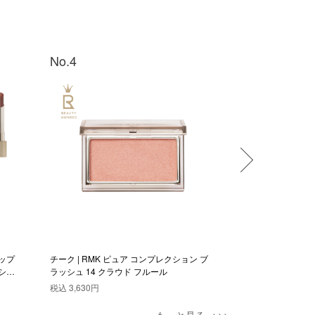
No.4
No.5
ップ
チーク | RMK ピュア コンプレクション ブ
チーク | RMK 
シャ
ラッシュ 14 クラウド フルール
ラッシュ 15 デュ
税込
3,630円
税込
3,630円