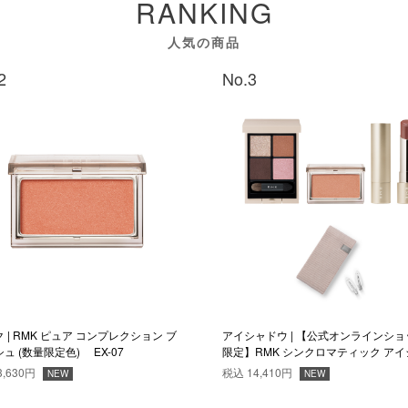
RANKING
人気の商品
2
No.3
 | RMK ピュア コンプレクション ブ
アイシャドウ | 【公式オンラインショ
ュ (数量限定色) EX-07
限定】RMK シンクロマティック アイ
ドウパレット Magnetic Muse セット
3,630円
税込
14,410円
NEW
NEW