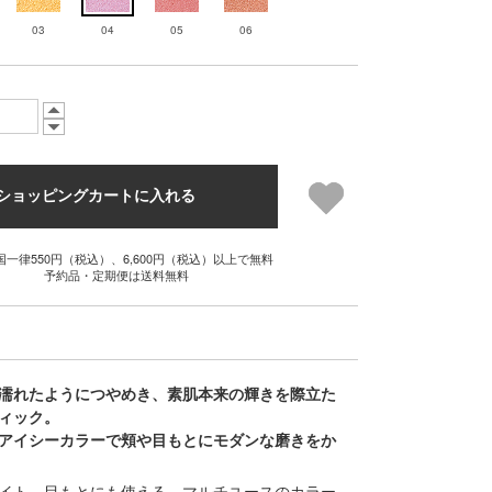
03
04
05
06
ショッピングカートに入れる
国一律550円（税込）、6,600円（税込）以上で無料
予約品・定期便は送料無料
濡れたようにつやめき、素肌本来の輝きを際立た
ィック。
アイシーカラーで頬や目もとにモダンな磨きをか
イト、目もとにも使える、マルチユースのカラー