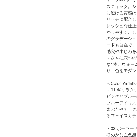
スティック。シ
に透ける質感は
リッチに配合し
レッシュな仕上
かしやすく、し
のグラデーショ
ードも自在で、
毛穴や小じわを
くさや毛穴への
な1本。ウォー
り、色をモダン
＜Color Variati
・01 ギャラク
ピンクとブルー
ブルーアイリス
まぶたやチーク
るフェイスカラ
・02 ポーラー
ほのかな血色感