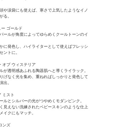
頭や涙袋にも使えば、寒さで上気したようなイノ
がる。
ュー ゴールド
パールが角度によってゆらめくクールトーンのイ
かに発色し、ハイライターとして使えばフレッシ
セントに。
ー オブ ウィステリア
ルが透明感あふれる陶器肌へと導くライラック。
りげなく光を集め、重ねればしっかりと発色して
演出。
ア ミスト
ールとシルバーの光がつやめくモダンピンク。
く見えない洗練されたベビースキンのような仕上
メイクにもマッチ。
ブロンズ