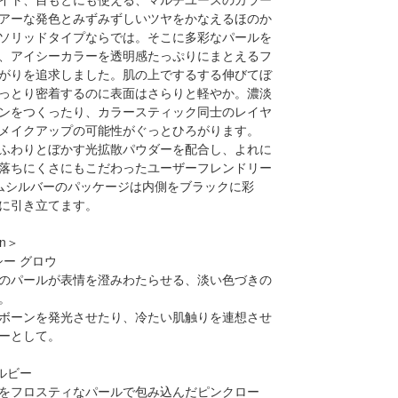
アーな発色とみずみずしいツヤをかなえるほのか
ソリッドタイプならでは。そこに多彩なパールを
、アイシーカラーを透明感たっぷりにまとえるフ
がりを追求しました。肌の上でするする伸びてぼ
っとり密着するのに表面はさらりと軽やか。濃淡
ンをつくったり、カラースティック同士のレイヤ
メイクアップの可能性がぐっとひろがります。
ふわりとぼかす光拡散パウダーを配合し、よれに
落ちにくさにもこだわったユーザーフレンドリー
ムシルバーのパッケージは内側をブラックに彩
に引き立てます。
on＞
シー グロウ
のパールが表情を澄みわたらせる、淡い色づきの
。
ボーンを発光させたり、冷たい肌触りを連想させ
ーとして。
 ルビー
をフロスティなパールで包み込んだピンクロー