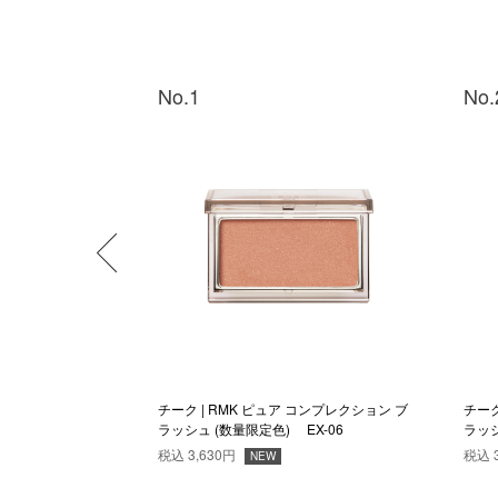
No.1
No.
コンプレクション ブ
チーク | RMK ピュア コンプレクション ブ
チーク
ルス
ラッシュ (数量限定色) EX-06
ラッシ
税込
3,630円
税込
NEW