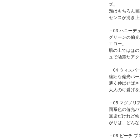
ズ。
頬はもちろん目
センスが湧き上
・03 ハニーデ
グリーンの偏光
エロー。
肌の上ではほの
ュで洒落たアク
・04 ウィスパ
繊細な偏光パー
薄く伸ばせばさ
大人の可愛げを
・05 マグノリ
同系色の偏光パ
無垢だけれど幼
がりは、どんな
・06 ピーチ 