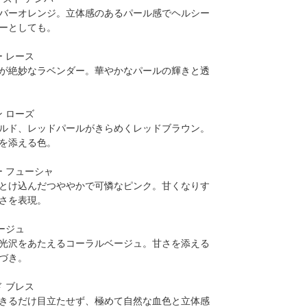
バーオレンジ。立体感のあるパール感でヘルシー
ーとしても。
ー レース
が絶妙なラベンダー。華やかなパールの輝きと透
ン ローズ
ルド、レッドパールがきらめくレッドブラウン。
を添える色。
ー フューシャ
とけ込んだつややかで可憐なピンク。甘くなりす
さを表現。
ベージュ
光沢をあたえるコーラルベージュ。甘さを添える
づき。
ド ブレス
きるだけ目立たせず、極めて自然な血色と立体感