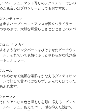
ディベージュ。マット寄りのテクスチャーでほの
めた色合いはブロンザーとしてもおすすめ。
 ロマンティック
き出すパープルのニュアンスが際立つライラッ
つやめきで、大胆な可愛らしさとひとさじのスパ
 フロム ザ スカイ
するようなピンクパールをひそませたピーチウッ
ール。それでいて表情にふっとやわらかな抜け感
ートラルカラー。
 フルール
つやめかせて無垢な柔肌をかなえるダスティピン
ーンで決して甘々にはならず、ふんわりほてった
あふれ出す。
 ウェーブス
うにリアルな血色と温もりを頬に添える、ピンク
ールベージュ。あえてパール感を抑えた設計で、