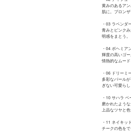
黄みのあるアン
肌に。ブロンザ
・03 ラベンダ
青みとピンクみ
明感をまとう。
・04 ボヘミア
輝度の高いゴー
情熱的なムード
・06 ドリーミ
多彩なパールが
ぎない可愛らし
・10 サハラ 
磨かれたような
上品なツヤと色
・11 ネイキッ
チークの色をで