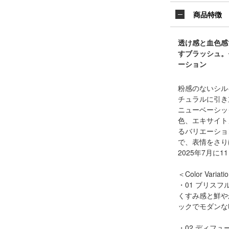
商品特徴
透け感と血色感
すブラッシュ。
ーション
粉感のないシル
チュラルに引き
ニューベーシッ
色、エキサイト
るバリエーショ
で、表情をさり
2025年7月に
＜Color Variati
・01 ブリスフ
くすみ感と鮮や
ックでモダンな
・02 ディフュ