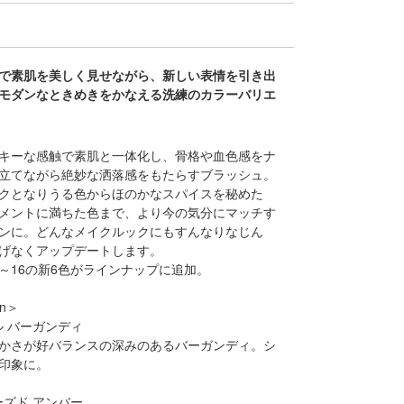
で素肌を美しく見せながら、新しい表情を引き出
モダンなときめきをかなえる洗練のカラーバリエ
キーな感触で素肌と一体化し、骨格や血色感をナ
立てながら絶妙な洒落感をもたらすブラッシュ。
クとなりうる色からほのかなスパイスを秘めた
メントに満ちた色まで、より今の気分にマッチす
ンに。どんなメイクルックにもすんなりなじん
げなくアップデートします。
11～16の新6色がラインナップに追加。
on＞
ル バーガンディ
かさが好バランスの深みのあるバーガンディ。シ
印象に。
ーズド アンバー