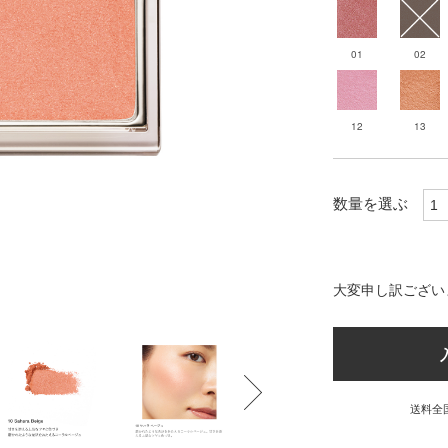
01
02
12
13
数量を選ぶ
大変申し訳ござい
送料全