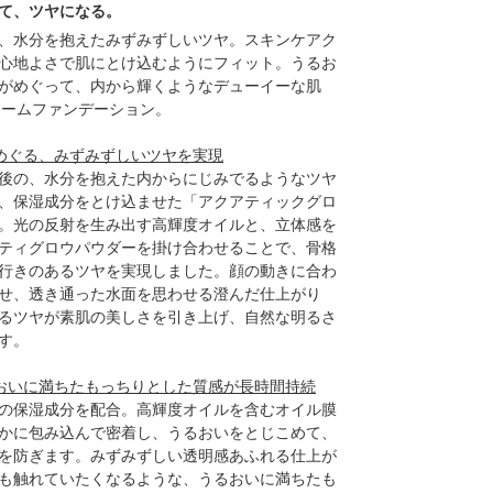
て、ツヤになる。
、水分を抱えたみずみずしいツヤ。スキンケアク
心地よさで肌にとけ込むようにフィット。うるお
がめぐって、内から輝くようなデューイーな肌
リームファンデーション。
光がめぐる、みずみずしいツヤを実現
後の、水分を抱えた内からにじみでるようなツヤ
、保湿成分をとけ込ませた「アクアティックグロ
。光の反射を生み出す高輝度オイルと、立体感を
ティグロウパウダーを掛け合わせることで、骨格
行きのあるツヤを実現しました。顔の動きに合わ
せ、透き通った水面を思わせる澄んだ仕上がり
るツヤが素肌の美しさを引き上げ、自然な明るさ
す。
うるおいに満ちたもっちりとした質感が長時間持続
の保湿成分を配合。高輝度オイルを含むオイル膜
かに包み込んで密着し、うるおいをとじこめて、
を防ぎます。みずみずしい透明感あふれる仕上が
も触れていたくなるような、うるおいに満ちたも