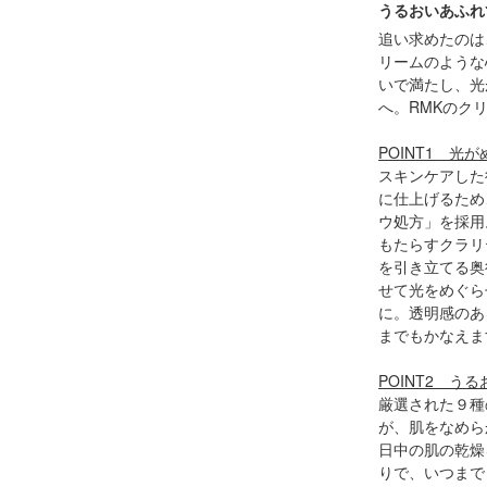
うるおいあふれ
追い求めたのは
リームのような
いで満たし、光
へ。RMKのク
POINT1 
スキンケアした
に仕上げるため
ウ処方」を採用
もたらすクラリ
を引き立てる奥
せて光をめぐら
に。透明感のあ
までもかなえま
POINT2 
厳選された９種
が、肌をなめら
日中の肌の乾燥
りで、いつまで