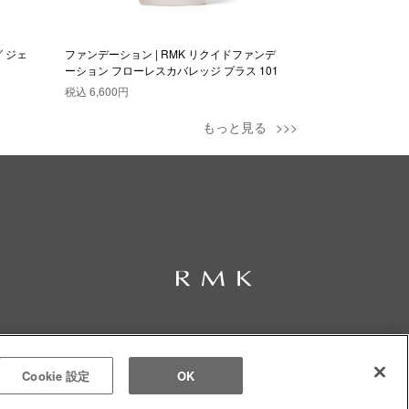
グ ジェ
ファンデーション | RMK リクイドファンデ
ファンデーション |
ーション フローレスカバレッジ プラス 101
ファンデーション N
税込
6,600円
税込
4,400円
もっと見る
© RMK Div. e’quipe, LTD. All rights reserved.
Cookie 設定
OK