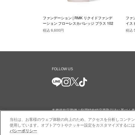
K リクイドファンデ
ファンデーション | RMK リクイドファンデ
ファン
ッジ プラス 201
ーション フローレスカバレッジ プラス 102
イスト
税込
6,600円
税込
FOLLOW US
各種規約
定期便ご利用特約
特定商取引法に基づく表
当社は、お客様のウェブ体験の向上のため、アクセスを分析しコンテン
ショッピングガイド
コミュニティガイドライン
サイ
使用しています。オプトアウトやクッキー設定をカスタマイズするには「
バシーポリシー