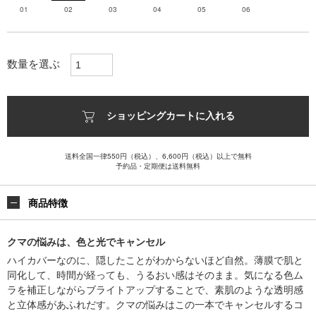
01
02
03
04
05
06
数量を選ぶ
ショッピングカートに入れる
送料全国一律550円（税込）、6,600円（税込）以上で無料
予約品・定期便は送料無料
商品特徴
クマの悩みは、色と光でキャンセル
ハイカバーなのに、隠したことがわからないほど自然。薄膜で肌と
同化して、時間が経っても、うるおい感はそのまま。気になる色ム
ラを補正しながらブライトアップすることで、素肌のような透明感
と立体感があふれだす。クマの悩みはこの一本でキャンセルするコ