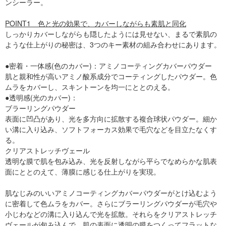
ンシーラー。
POINT1 色と光の効果で、カバーしながらも素肌と同化
しっかりカバーしながらも隠したようには見せない、まるで素肌の
ような仕上がりの秘密は、3つのキー素材の組み合わせにあります。
●密着・一体感(色のカバー)：アミノコーティングカバーパウダー
肌と親和性が高いアミノ酸系成分でコーティングしたパウダー。色
ムラをカバーし、スキントーンを均一にととのえる。
●透明感(光のカバー)：
ブラーリングパウダー
表面に凹凸があり、光を多方向に拡散する複合球状パウダー。細か
い溝に入り込み、ソフトフォーカス効果で毛穴などを目立たなくす
る。
クリアストレッチヴェール
透明な膜で肌を包み込み、光を反射しながら平らでなめらかな肌表
面にととのえて、薄膜に感じる仕上がりを実現。
肌なじみのいいアミノコーティングカバーパウダーがとけ込むよう
に密着して色ムラをカバー。さらにブラーリングパウダーが毛穴や
小じわなどの溝に入り込んで光を拡散。それらをクリアストレッチ
ヴェールが包み込んで、肌の表面に透明の膜をつくってフラットな