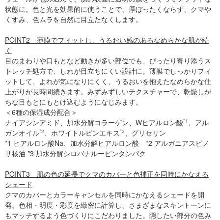
状態に。色と光を効果的に使うことで、厚ぼったくならず、クマや
くすみ、色ムラを自然に目立たなくします。
POINT2 薄膜でフィットし、うるおい感のあるなめらかな肌が続
く
目のまわりや口もとなど動きが多い部位でも、ぴったり寄り添うス
トレッチ処方で、しわが目立ちにくい設計に。薄膜でしっかりフィ
ットして、よれが気になりにくく、うるおいを抱えたなめらかな仕
上がりが長時間続きます。みずみずしいテクスチャーで、乾燥しが
ちな目もとにもとけ込むようになじみます。
＜6種の保湿成分配合＞
ナイアシンアミド、加水分解コラーゲン、Wヒアルロン酸
*1
、アル
ガンオイル
*2
、ホワイトルピンエキス
*3
、グリセリン
*1 ヒアルロン酸Na、加水分解ヒアルロン酸 *2 アルガニアスピノ
サ核油 *3 加水分解シロバナルーピンタンパク
POINT3 肌の色の延長でクマのカバーと色補正を同時にかなえる
シェード
クマのカバーとカラーキャンセルを同時にかなえるシェードを開
発。色相・明度・彩度を緻密に計算し、さまざまなスキントーンに
もマッチするよう色づくりにこだわりました。隠したい部分の色み