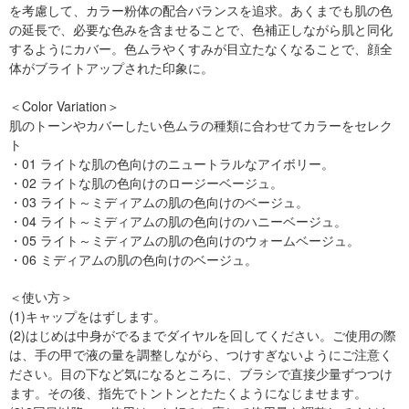
を考慮して、カラー粉体の配合バランスを追求。あくまでも肌の色
の延長で、必要な色みを含ませることで、色補正しながら肌と同化
するようにカバー。色ムラやくすみが目立たなくなることで、顔全
体がブライトアップされた印象に。
＜Color Variation＞
肌のトーンやカバーしたい色ムラの種類に合わせてカラーをセレク
ト
・01 ライトな肌の色向けのニュートラルなアイボリー。
・02 ライトな肌の色向けのロージーベージュ。
・03 ライト～ミディアムの肌の色向けのベージュ。
・04 ライト～ミディアムの肌の色向けのハニーベージュ。
・05 ライト～ミディアムの肌の色向けのウォームベージュ。
・06 ミディアムの肌の色向けのベージュ。
＜使い方＞
(1)キャップをはずします。
(2)はじめは中身がでるまでダイヤルを回してください。ご使用の際
は、手の甲で液の量を調整しながら、つけすぎないようにご注意く
ださい。目の下など気になるところに、ブラシで直接少量ずつつけ
ます。その後、指先でトントンとたたくようになじませます。