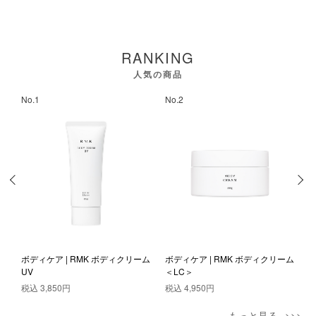
RANKING
人気の商品
No.1
No.2
N
ボディケア | RMK ボディクリーム
ボディケア | RMK ボディクリーム
ハ
UV
＜LC＞
税込
3,850円
税込
4,950円
もっと見る