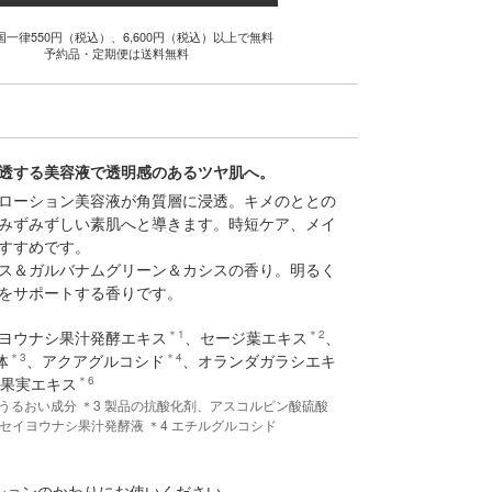
国一律550円（税込）、6,600円（税込）以上で無料
予約品・定期便は送料無料
透する美容液で透明感のあるツヤ肌へ。
ローション美容液が角質層に浸透。キメのととの
みずみずしい素肌へと導きます。時短ケア、メイ
すすめです。
ス＆ガルバナムグリーン＆カシスの香り。明るく
をサポートする香りです。
ヨウナシ果汁発酵エキス
＊1
、セージ葉エキス
＊2
、
体
＊3
、アクアグルコシド
＊4
、オランダガラシエキ
ジ果実エキス
＊6
6 うるおい成分 ＊3 製品の抗酸化剤、アスコルビン酸硫酸
桿菌/セイヨウナシ果汁発酵液 ＊4 エチルグルコシド
ションのかわりにお使いください。