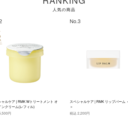
RANKING
人気の商品
2
No.3
ャルケア | RMK Wトリートメント オ
スペシャルケア | RMK リップバーム 
インクリーム(レフィル)
＞
5,500円
税込
2,200円