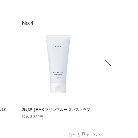
No.4
No.5
＜LC
洗顔料 | RMK マリンブルー スパスクラブ
スペシャルケア | 
フィックスミスト
税込
3,850円
税込
3,300円
もっと見る