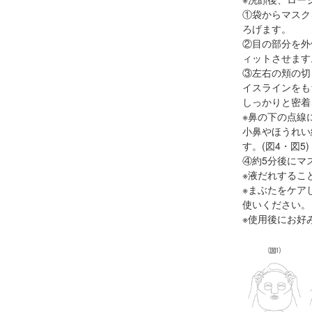
①袋からマスク
ろげます。
②目の部分を外
ィットさせます。
③左右の頬の切
イスラインをも
しっかりと密着
※鼻の下の点線
小鼻やほうれい
す。(図4・図5)
④約5分後にマ
※液だれするこ
※まぶたをケア
使いください。
※使用後にお好