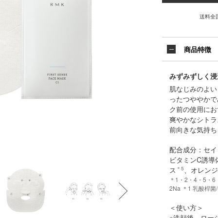
送料全
商品特徴
みずみずしく浸
肌なじみのよい
ったつややかで
ク前の使用にお
爽やかなシトラ
前向きな気持ち
配合成分：セイ
ビタミンC誘導
ス
＊5
、オレン
＊1・2・4・5・
2Na ＊1 乳酸
＜使い方＞
※洗顔後、ロー