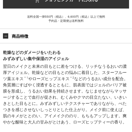
送料全国一律550円（税込）、6,600円（税込）以上で無料
予約品・定期便は送料無料
商品特徴
乾燥などのダメージをいたわる
みずみずしい集中保湿のアイジェル
翌日のメイクと未来の目もとに差をつける、リッチなうるおいの濃
厚アイジェル。乾燥などの目もとの悩みに着目した、スターフルー
ツ葉エキス
＊1
やローズヒップエキス
＊2
などのうるおい成分を配合。
角質層にすばやく浸透するとともに、肌表面ではジェルのバリア被
膜を形成し、うるおい効果を持続させます。なじませながらマッサ
ージすることで血行が促され、むくみやクマの目立たない、いきい
きとした目もとに。みずみずしいテクスチャーでありながら、べた
つきを感じさせないしっとりとした仕上がり。メイク前に使えば、
肌のキメがととのい、アイメイクののり、もちもアップします。爽
やかな酸味と大人の甘みがとけあう、ローズヒップティーの香り。