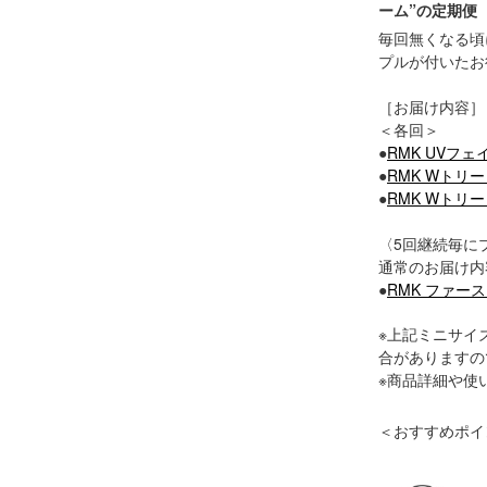
ーム”の定期便
毎回無くなる頃
プルが付いたお
［お届け内容］
＜各回＞
●
RMK UVフ
●
RMK Wトリ
●
RMK Wトリ
〈5回継続毎に
通常のお届け内
●
RMK ファー
※上記ミニサイ
合がありますの
※商品詳細や使
＜おすすめポイ