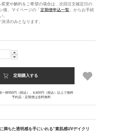
ル変更や解約をご希望の場合は、次回注文確定日の
ン後、マイページの「
定期便申込一覧
」からお手続
い。
ド決済のみとなります。
定期購入する
国一律550円（税込）、6,600円（税込）以上で無料
予約品・定期便は送料無料
に満ちた透明感を手にいれる“素肌感UVデイクリ