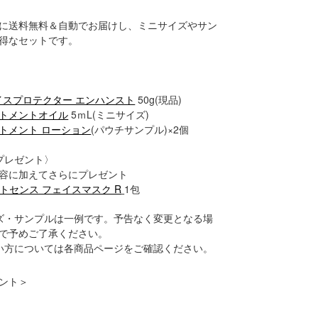
に送料無料＆自動でお届けし、ミニサイズやサン
得なセットです。
ェイスプロテクター エンハンスト
50g(現品)
ートメントオイル
5ｍL(ミニサイズ)
ートメント ローション
(パウチサンプル)×2個
プレゼント〉
容に加えてさらにプレゼント
ストセンス フェイスマスク R
1包
ズ・サンプルは一例です。予告なく変更となる場
で予めご了承ください。
い方については各商品ページをご確認ください。
ント＞