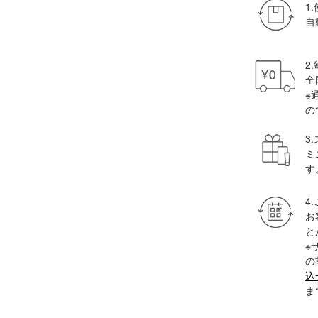
1
自
2
全
※
の
3
ミ
す
4
お
と
※
の
込
ま