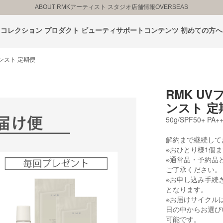
ABOUT RMK
アーティスト スタジオ
店舗情報
OVERSEAS
コレクション
プロダクト
ビューティサポートコンテンツ
初めての方へ
ンスト 定期便
RMK U
ンスト 定
50g/SPF50+ PA+
解約まで継続して
※おひとり様1個
※通常品・予約品
ご了承ください。
※お申し込み手続
となります。
※お届けサイクルは
日の中からお選び
可能です。