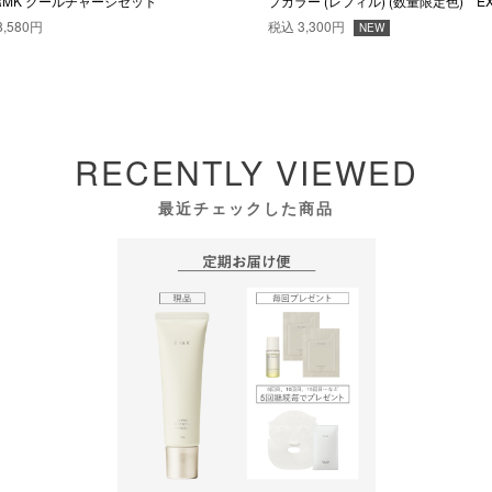
RMK クールチャージセット
プカラー (レフィル) (数量限定色) EX
8,580円
税込
3,300円
NEW
RECENTLY VIEWED
最近チェックした商品