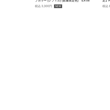
プカラー (レフィル) (数量限定色) EX-06
定】
税込
3,300円
税込
NEW