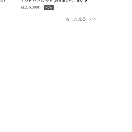
-07
イシャドウパレット (数量限定色) EX-19
ラッシュ (数量限定
税込
6,380円
税込
3,630円
NEW
NE
もっと見る