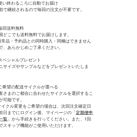
.使い終わるころに自動でお届け
動で継続されるので毎回の注文が不要です。
.毎回送料無料
国どこでも送料無料でお届けします。
通常品・予約品との同時購入・同梱はできません
で、あらかじめご了承ください。
.スペシャルプレゼント
ニサイズやサンプルなどをプレゼントいたしま
。
.ご希望の配送サイクルが選べる
客さまのご都合に合わせたサイクルを選択するこ
が可能です。
サイクル変更をご希望の場合は、次回注文確定日
前日までにログイン後、マイページの「
定期便申
一覧
」から手続きを行ってください。また、1回
でスキップ機能がご使用いただけます。