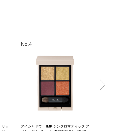
No.4
No.5
ン リッ
アイシャドウ | RMK シンクロマティック ア
チーク | RMK 