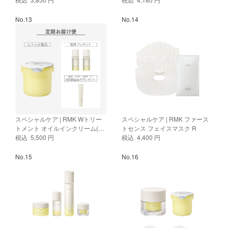
No.13
No.14
スペシャルケア | RMK Wトリー
スペシャルケア | RMK ファース
トメント オイルインクリーム(レ
トセンス フェイスマスク R
フィル) 定期便
税込 5,500 円
税込 4,400 円
No.15
No.16