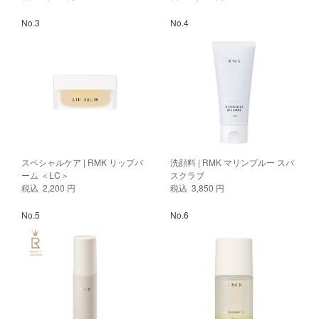
No.3
No.4
スペシャルケア | RMK リップバ
洗顔料 | RMK マリンブルー スパ
ーム ＜LC＞
スクラブ
税込 2,200 円
税込 3,850 円
No.5
No.6