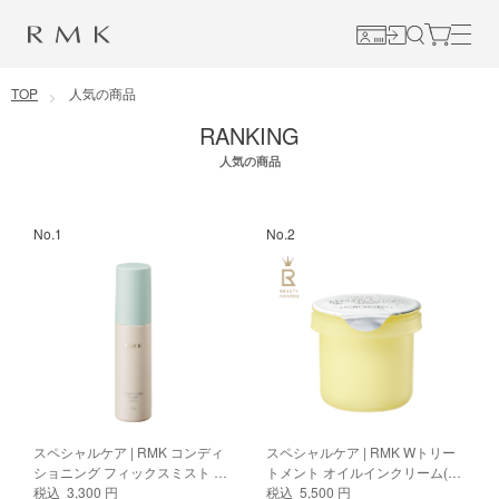
コンテンツに移動
TOP
人気の商品
RANKING
人気の商品
No.1
No.2
スペシャルケア | RMK コンディ
スペシャルケア | RMK Wトリー
ショニング フィックスミスト ク
トメント オイルインクリーム(レ
ール
税込 3,300 円
フィル)
税込 5,500 円