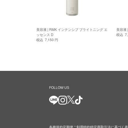
美容液 | RMK インテンシブ ブライトニング エ
ッセンス D
税込 7,
税込 7,150 円
FOLLOW US
各種規約
定期便ご利用特約
特定商取引法に基づく表