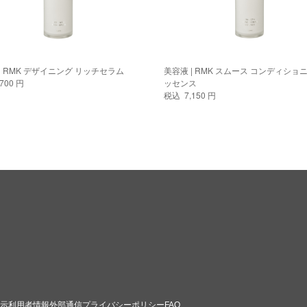
美容液 | RMK デザイニング リッチセラム
美容液 | RMK スムース コンディショニング エ
700 円
ッセンス
税込 7,150 円
示
利用者情報外部通信
プライバシーポリシー
FAQ