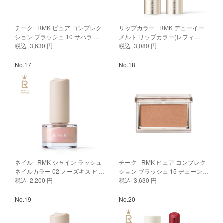
チーク | RMK ピュア コンプレク
リップカラー | RMK デューイー
ション ブラッシュ 10 サハラ ベ
メルト リップカラー(レフィ
ージュ
税込 3,630 円
ル)13 ヘーゼル ハーモニー
税込 3,080 円
No.17
No.18
ネイル | RMK シャイン ラッシュ
チーク | RMK ピュア コンプレク
ネイルカラー 02 ノーズキス ピン
ション ブラッシュ 15 デューン
ク
税込 2,200 円
ウェーブス
税込 3,630 円
No.19
No.20