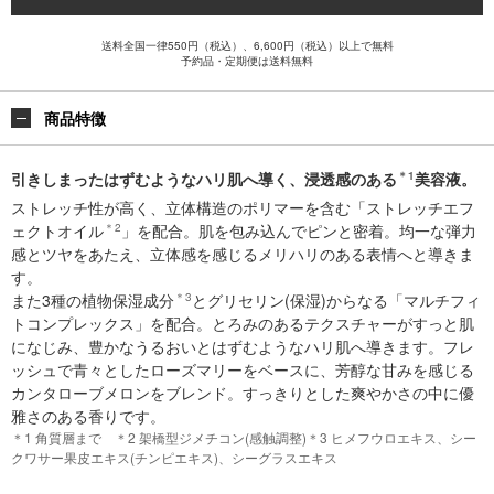
送料全国一律550円（税込）、6,600円（税込）以上で無料
予約品・定期便は送料無料
商品特徴
引きしまったはずむようなハリ肌へ導く、浸透感のある
＊1
美容液。
ストレッチ性が高く、立体構造のポリマーを含む「ストレッチエフ
ェクトオイル
＊2
」を配合。肌を包み込んでピンと密着。均一な弾力
感とツヤをあたえ、立体感を感じるメリハリのある表情へと導きま
す。
また3種の植物保湿成分
＊3
とグリセリン(保湿)からなる「マルチフィ
トコンプレックス」を配合。とろみのあるテクスチャーがすっと肌
になじみ、豊かなうるおいとはずむようなハリ肌へ導きます。フレ
ッシュで青々としたローズマリーをベースに、芳醇な甘みを感じる
カンタローブメロンをブレンド。すっきりとした爽やかさの中に優
雅さのある香りです。
＊1 角質層まで ＊2 架橋型ジメチコン(感触調整)＊3 ヒメフウロエキス、シー
クワサー果皮エキス(チンピエキス)、シーグラスエキス