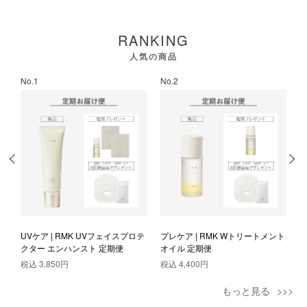
RANKING
人気の商品
No.1
No.2
N
ト
UVケア | RMK UVフェイスプロテ
プレケア | RMK Wトリートメント
ス
クター エンハンスト 定期便
オイル 定期便
ィ
税込
3,850円
税込
4,400円
もっと見る