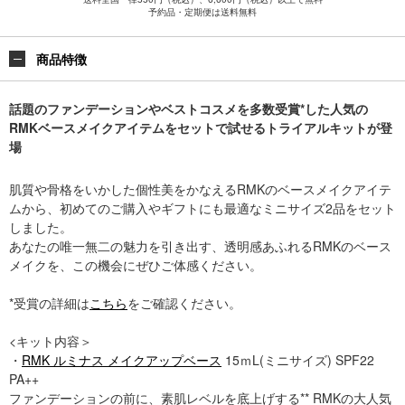
予約品・定期便は送料無料
商品特徴
話題のファンデーションやベストコスメを多数受賞*した人気の
RMKベースメイクアイテムをセットで試せるトライアルキットが登
場
肌質や骨格をいかした個性美をかなえるRMKのベースメイクアイテ
ムから、初めてのご購入やギフトにも最適なミニサイズ2品をセット
しました。
あなたの唯一無二の魅力を引き出す、透明感あふれるRMKのベース
メイクを、この機会にぜひご体感ください。
*受賞の詳細は
こちら
をご確認ください。
<キット内容＞
・
RMK ルミナス メイクアップベース
15ｍL(ミニサイズ) SPF22
PA++
ファンデーションの前に、素肌レベルを底上げする** RMKの大人気