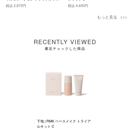
ト
税込
2,970円
税込
4,400円
もっと見る
RECENTLY VIEWED
最近チェックした商品
下地 | RMK ベースメイク トライア
ルキット C