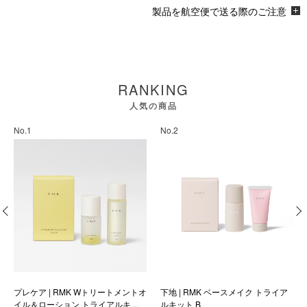
製品を航空便で送る際のご注意
RANKING
人気の商品
No.1
No.2
プレケア | RMK Wトリートメントオ
下地 | RMK ベースメイク トライア
イル＆ローション トライアルキッ
ルキット B