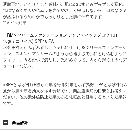
薄膜下地。とろりとした感触が、肌にのばすとみずみずしく変化。
気になるくすみや色ムラを光でやさしく飛ばしながら、自然なツヤ
があふれるなめらかでもっちりとした肌に仕立てます。
**メイク効果
・
RMK クリームファンデーション アクアティックグロウ 101
10g(ミニサイズ) SPF18 PA++
水分を抱えたみずみずしいツヤ肌に仕上げるクリームファンデーシ
ョン。スキンケアクリームのような心地よさで肌にとけ込むように
フィット。うるおいで満たし、光がめぐって、内から輝くようなデ
ューイーな肌へ。
※SPFとは紫外線B波から肌を守る効果を示す指数、PAとは紫外線A
波から肌を守る効果を示す分類です。商品選択時の目安とお考えく
ださい。他の紫外線防止効果のある化粧品と併用するとより効果的
です。
商品詳細