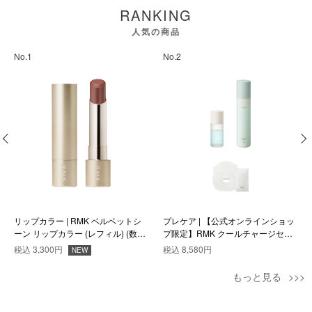
RANKING
人気の商品
No.1
No.2
リップカラー | RMK ベルベットシ
プレケア | 【公式オンラインショッ
ーン リップカラー (レフィル) (数量
プ限定】RMK クールチャージセッ
限定色) EX-06
ト
税込
3,300円
税込
8,580円
NEW
もっと見る