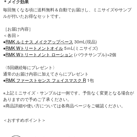
＊メイク効果
毎回無くなる頃に送料無料＆自動でお届けし、ミニサイズやサンプ
ルが付いたお得なセットです。
［お届け内容］
＜各回＞
●
RMK ルミナス メイクアップベース
30mL(現品)
●
RMK Wトリートメントオイル
5ｍL(ミニサイズ)
●
RMK Wトリートメント ローション
(パウチサンプル)×2個
〈5回継続毎にプレゼント〉
通常のお届け内容に加えてさらにプレゼント
●
RMK ファーストセンス フェイスマスク R
1包
※上記ミニサイズ・サンプルは一例です。予告なく変更となる場合が
ありますので予めご了承ください。
※商品詳細や使い方については各商品ページをご確認ください。
＜おすすめポイント＞