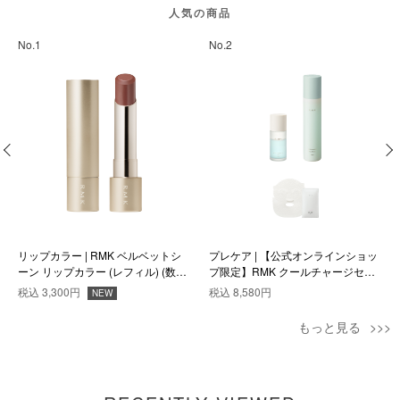
人気の商品
No.1
No.2
リップカラー | RMK ベルベットシ
プレケア | 【公式オンラインショッ
ーン リップカラー (レフィル) (数量
プ限定】RMK クールチャージセッ
限定色) EX-06
ト
税込
3,300円
税込
8,580円
NEW
もっと見る