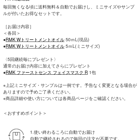
毎回無くなる頃に送料無料＆自動でお届けし、ミニサイズやサンプ
ルが付いたお得なセットです。
［お届け内容］
＜各回＞
●
RMK Wトリートメントオイル
50ｍL(現品)
●
RMK Wトリートメントオイル
5ｍL(ミニサイズ)
〈5回継続毎にプレゼント〉
通常のお届け内容に加えてさらにプレゼント
●
RMK ファーストセンス フェイスマスク R
1包
※上記ミニサイズ・サンプルは一例です。予告なく変更となる場合が
ありますので予めご了承ください。
※商品詳細や使い方については各商品ページをご確認ください。
＜おすすめポイント＞
1.使い終わるころに自動でお届け
自動で継続されるので毎回の注文が不要です。