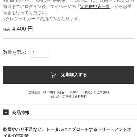
※定期便のサイクル変更や解約をご希望の場合は、次回注文確定日の
前日までにログイン後、マイページの「
定期便申込一覧
」からお手
続きを行ってください。
※クレジットカード決済のみとなります。
4,400 円
税込
数量を選ぶ
定期購入する
送料全国一律550円（税込）、6,600円（税込）以上で無料
予約品・定期便は送料無料
商品特徴
乾燥やハリ不足など、トータルにアプローチするトリートメントオ
イルの定期便