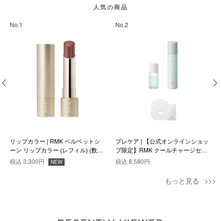
人気の商品
No.1
No.2
リップカラー | RMK ベルベットシ
プレケア | 【公式オンラインショッ
ーン リップカラー (レフィル) (数量
プ限定】RMK クールチャージセッ
限定色) EX-06
ト
税込
3,300円
税込
8,580円
NEW
もっと見る