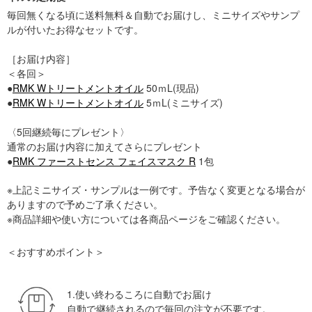
毎回無くなる頃に送料無料＆自動でお届けし、ミニサイズやサンプ
ルが付いたお得なセットです。
［お届け内容］
＜各回＞
●
RMK Wトリートメントオイル
50ｍL(現品)
●
RMK Wトリートメントオイル
5ｍL(ミニサイズ)
〈5回継続毎にプレゼント〉
通常のお届け内容に加えてさらにプレゼント
●
RMK ファーストセンス フェイスマスク R
1包
※上記ミニサイズ・サンプルは一例です。予告なく変更となる場合が
ありますので予めご了承ください。
※商品詳細や使い方については各商品ページをご確認ください。
＜おすすめポイント＞
1.使い終わるころに自動でお届け
自動で継続されるので毎回の注文が不要です。