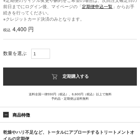
※定期便のサイクル変更や解約をご希望の場合は、次回注文確定日の
前日までにログイン後、マイページの「
定期便申込一覧
」からお手
続きを行ってください。
※クレジットカード決済のみとなります。
4,400 円
税込
数量を選ぶ
定期購入する
送料全国一律550円（税込）、6,600円（税込）以上で無料
予約品・定期便は送料無料
商品特徴
乾燥やハリ不足など、トータルにアプローチするトリートメントオ
イルの定期便