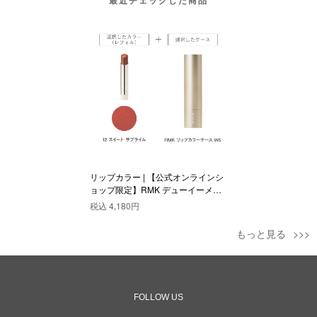
リップカラー | 【公式オンラインシ
ョップ限定】RMK デューイーメル
ト リップカラー(レフィル)ケース
税込
4,180円
WS付きセット 12
もっと見る
FOLLOW US