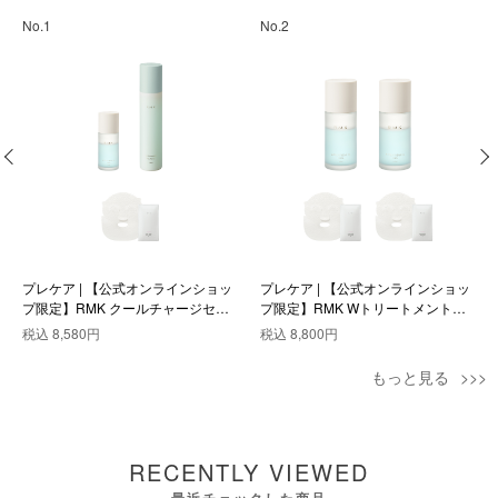
No.1
No.2
プレケア | 【公式オンラインショッ
プレケア | 【公式オンラインショッ
プ限定】RMK クールチャージセッ
プ限定】RMK Wトリートメントオ
ト
イル クール デュオセット
税込
8,580円
税込
8,800円
もっと見る
RECENTLY VIEWED
最近チェックした商品