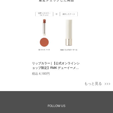
リップカラー | 【公式オンラインシ
ョップ限定】RMK デューイーメル
ト リップカラー(レフィル)ケース付
税込
4,180円
きセット 03
もっと見る
FOLLOW US