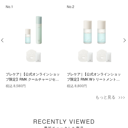
No.1
No.2
プレケア | 【公式オンラインショッ
プレケア | 【公式オンラインショッ
プ限定】RMK クールチャージセッ
プ限定】RMK Wトリートメントオ
ト
イル クール デュオセット
税込
8,580円
税込
8,800円
もっと見る
RECENTLY VIEWED
最近チェックした商品