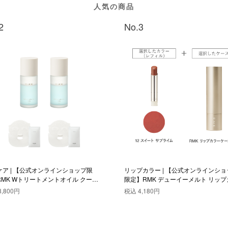
人気の商品
2
No.3
ケア | 【公式オンラインショップ限
リップカラー | 【公式オンラインショ
RMK Wトリートメントオイル クール
限定】RMK デューイーメルト リップ
オセット
ー(レフィル)ケース WS付きセット 12
8,800円
税込
4,180円