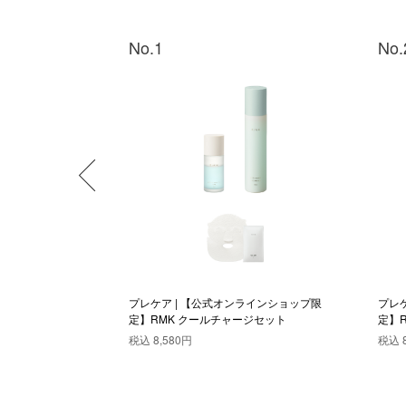
No.1
No.
オンラインショップ
プレケア | 【公式オンラインショップ限
プレ
メルト リップカラ
定】RMK クールチャージセット
定】
ット 10
デュ
税込
8,580円
税込