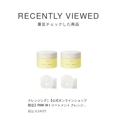
RECENTLY VIEWED
最近チェックした商品
クレンジング | 【公式オンラインショップ
限定】RMK Wトリートメント クレンジン
グバーム DUOセット
税込
9,240円