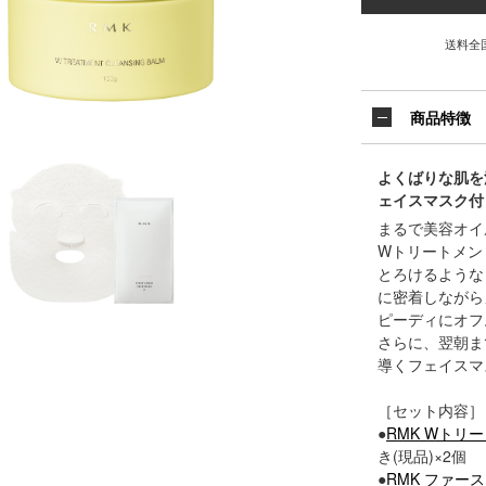
送料全
商品特徴
よくばりな肌を
ェイスマスク付
まるで美容オイ
Wトリートメン
とろけるような
に密着しながら
ピーディにオフ
さらに、翌朝ま
導くフェイスマ
［セット内容］
●
RMK Wトリ
き(現品)×2個
●
RMK ファー