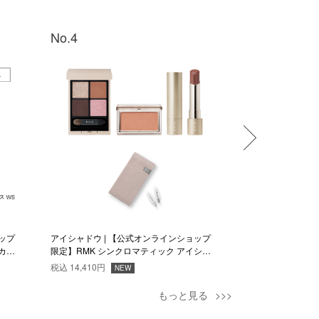
No.4
No.5
ップ
アイシャドウ | 【公式オンラインショップ
UVケア | RMK
カラ
限定】RMK シンクロマティック アイシャ
ンハンスト 定期便
ドウパレット Magnetic Muse セット
税込
14,410円
税込
3,850円
NEW
もっと見る