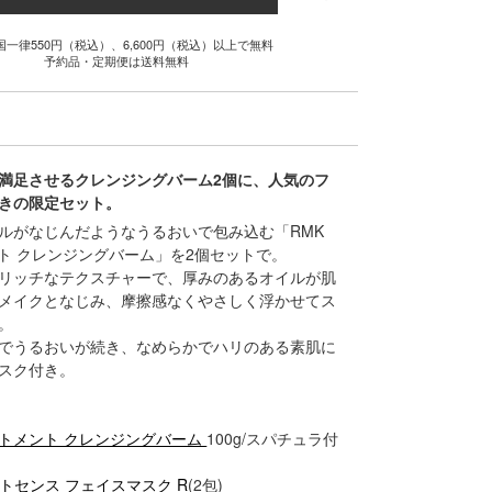
国一律550円（税込）、6,600円（税込）以上で無料
予約品・定期便は送料無料
満足させるクレンジングバーム2個に、人気のフ
きの限定セット。
ルがなじんだようなうるおいで包み込む「RMK
ト クレンジングバーム」を2個セットで。
リッチなテクスチャーで、厚みのあるオイルが肌
メイクとなじみ、摩擦感なくやさしく浮かせてス
。
でうるおいが続き、なめらかでハリのある素肌に
スク付き。
ートメント クレンジングバーム
100g/スパチュラ付
ストセンス フェイスマスク R
(2包)