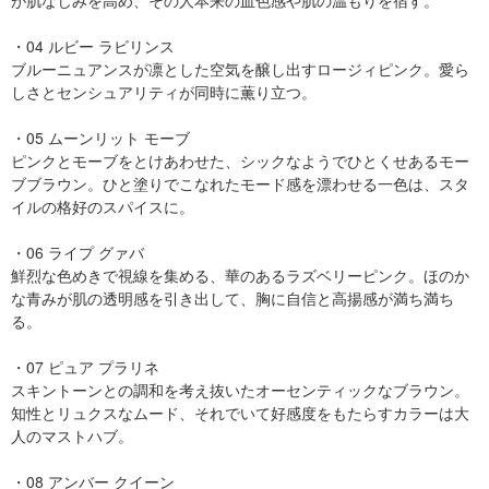
が肌なじみを高め、その人本来の血色感や肌の温もりを宿す。
・04 ルビー ラビリンス
ブルーニュアンスが凛とした空気を醸し出すロージィピンク。愛ら
しさとセンシュアリティが同時に薫り立つ。
・05 ムーンリット モーブ
ピンクとモーブをとけあわせた、シックなようでひとくせあるモー
ブブラウン。ひと塗りでこなれたモード感を漂わせる一色は、スタ
イルの格好のスパイスに。
・06 ライプ グァバ
鮮烈な色めきで視線を集める、華のあるラズベリーピンク。ほのか
な青みが肌の透明感を引き出して、胸に自信と高揚感が満ち満ち
る。
・07 ピュア プラリネ
スキントーンとの調和を考え抜いたオーセンティックなブラウン。
知性とリュクスなムード、それでいて好感度をもたらすカラーは大
人のマストハブ。
・08 アンバー クイーン