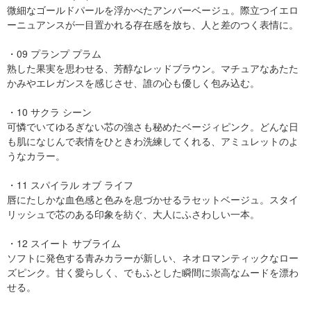
微細なゴールドパールを浮かべたアンバーベージュ。際立つイエロ
ーニュアンスが一目置かれる存在感を放ち、人と差のつく表情に。
・09 プランプ プラム
熟した果実を思わせる、芳醇なレッドブラウン。マチュアなあたた
かみやエレガンスを感じさせ、誰の心も優しく包み込む。
・10 サクラ シーン
可憐でいてゆるぎない芯の強さも秘めたベージィピンク。どんな日
も肌になじんで表情をひときわ洗練してくれる、アミュレットのよ
うなカラー。
・11 スパイラル オブ ライフ
唇にたしかな血色感と色みを息づかせるラセットベージュ。スタイ
リッシュで芯のある印象を紡ぐ、大人にふさわしい一本。
・12 スイート サブライム
ソフトに発色する青みカラーが新しい、ネオロマンティックなロー
ズピンク。甘く愛らしく、でもふとした瞬間に崇高なムードを漂わ
せる。