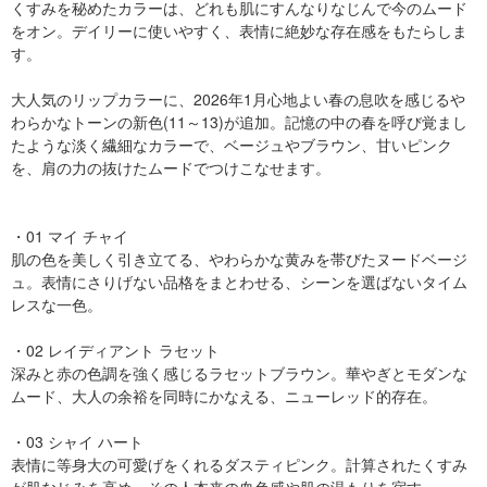
くすみを秘めたカラーは、どれも肌にすんなりなじんで今のムード
をオン。デイリーに使いやすく、表情に絶妙な存在感をもたらしま
す。
大人気のリップカラーに、2026年1月心地よい春の息吹を感じるや
わらかなトーンの新色(11～13)が追加。記憶の中の春を呼び覚まし
たような淡く繊細なカラーで、ベージュやブラウン、甘いピンク
を、肩の力の抜けたムードでつけこなせます。
・01 マイ チャイ
肌の色を美しく引き立てる、やわらかな黄みを帯びたヌードベージ
ュ。表情にさりげない品格をまとわせる、シーンを選ばないタイム
レスな一色。
・02 レイディアント ラセット
深みと赤の色調を強く感じるラセットブラウン。華やぎとモダンな
ムード、大人の余裕を同時にかなえる、ニューレッド的存在。
・03 シャイ ハート
表情に等身大の可愛げをくれるダスティピンク。計算されたくすみ