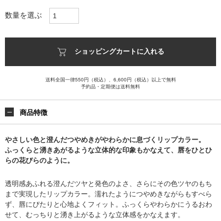
数量を選ぶ
ショッピングカートに入れる
送料全国一律550円（税込）、6,600円（税込）以上で無料
予約品・定期便は送料無料
商品特徴
やさしい色と澄んだつやめきがやわらかに息づくリップカラー。
ふっくらと湧きあがるような立体的な印象もかなえて、唇をひとひ
らの花びらのように。
透明感あふれる澄んだツヤと発色のよさ、さらにその色ツヤのもち
まで実現したリップカラー。濡れたようにつやめきながらもすべら
ず、唇にぴたりと心地よくフィット。ふっくらやわらかにうるおわ
せて、むっちりと湧き上がるような立体感をかなえます。