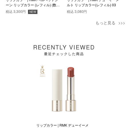
ーン リップカラー (レフィル) (数量
ルト リップカラー(レフィル) 03
限定色) EX-06
税込
3,300円
税込
3,080円
NEW
もっと見る
RECENTLY VIEWED
最近チェックした商品
リップカラー | RMK デューイーメ