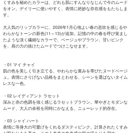
くすみを秘めたカラーは、どれも肌にすんなりなじんで今のムード
をオン。デイリーに使いやすく、表情に絶妙な存在感をもたらしま
す。
大人気のリップカラーに、2026年1月心地よい春の息吹を感じるや
わらかなトーンの新色(11～13)が追加。記憶の中の春を呼び覚まし
たような淡く繊細なカラーで、ベージュやブラウン、甘いピンク
を、肩の力の抜けたムードでつけこなせます。
・01 マイ チャイ
肌の色を美しく引き立てる、やわらかな黄みを帯びたヌードベージ
ュ。表情にさりげない品格をまとわせる、シーンを選ばないタイム
レスな一色。
・02 レイディアント ラセット
深みと赤の色調を強く感じるラセットブラウン。華やぎとモダンな
ムード、大人の余裕を同時にかなえる、ニューレッド的存在。
・03 シャイ ハート
表情に等身大の可愛げをくれるダスティピンク。計算されたくすみ