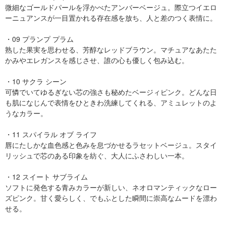
微細なゴールドパールを浮かべたアンバーベージュ。際立つイエロ
ーニュアンスが一目置かれる存在感を放ち、人と差のつく表情に。
・09 プランプ プラム
熟した果実を思わせる、芳醇なレッドブラウン。マチュアなあたた
かみやエレガンスを感じさせ、誰の心も優しく包み込む。
・10 サクラ シーン
可憐でいてゆるぎない芯の強さも秘めたベージィピンク。どんな日
も肌になじんで表情をひときわ洗練してくれる、アミュレットのよ
うなカラー。
・11 スパイラル オブ ライフ
唇にたしかな血色感と色みを息づかせるラセットベージュ。スタイ
リッシュで芯のある印象を紡ぐ、大人にふさわしい一本。
・12 スイート サブライム
ソフトに発色する青みカラーが新しい、ネオロマンティックなロー
ズピンク。甘く愛らしく、でもふとした瞬間に崇高なムードを漂わ
せる。