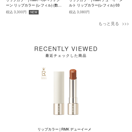
ーン リップカラー (レフィル) (数量
ルト リップカラー(レフィル) 03
限定色) EX-06
税込
3,300円
税込
3,080円
NEW
もっと見る
RECENTLY VIEWED
最近チェックした商品
リップカラー | RMK デューイーメ