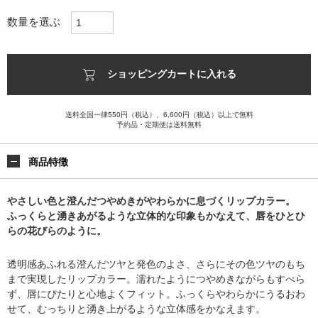
数量を選ぶ
ショッピングカートに入れる
送料全国一律550円（税込）、6,600円（税込）以上で無料
予約品・定期便は送料無料
商品特徴
やさしい色と澄んだつやめきがやわらかに息づくリップカラー。
ふっくらと湧きあがるような立体的な印象もかなえて、唇をひとひ
らの花びらのように。
透明感あふれる澄んだツヤと発色のよさ、さらにその色ツヤのもち
まで実現したリップカラー。濡れたようにつやめきながらもすべら
ず、唇にぴたりと心地よくフィット。ふっくらやわらかにうるおわ
せて、むっちりと湧き上がるような立体感をかなえます。