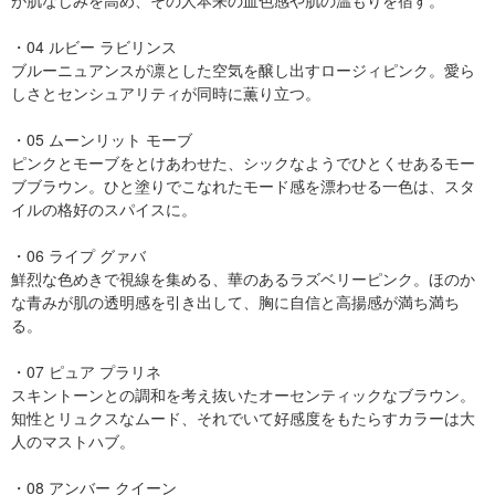
が肌なじみを高め、その人本来の血色感や肌の温もりを宿す。
・04 ルビー ラビリンス
ブルーニュアンスが凛とした空気を醸し出すロージィピンク。愛ら
しさとセンシュアリティが同時に薫り立つ。
・05 ムーンリット モーブ
ピンクとモーブをとけあわせた、シックなようでひとくせあるモー
ブブラウン。ひと塗りでこなれたモード感を漂わせる一色は、スタ
イルの格好のスパイスに。
・06 ライプ グァバ
鮮烈な色めきで視線を集める、華のあるラズベリーピンク。ほのか
な青みが肌の透明感を引き出して、胸に自信と高揚感が満ち満ち
る。
・07 ピュア プラリネ
スキントーンとの調和を考え抜いたオーセンティックなブラウン。
知性とリュクスなムード、それでいて好感度をもたらすカラーは大
人のマストハブ。
・08 アンバー クイーン