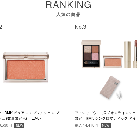
RANKING
人気の商品
2
No.3
 | RMK ピュア コンプレクション ブ
アイシャドウ | 【公式オンラインショ
ュ (数量限定色) EX-07
限定】RMK シンクロマティック アイ
ドウパレット Magnetic Muse セット
3,630円
税込
14,410円
NEW
NEW