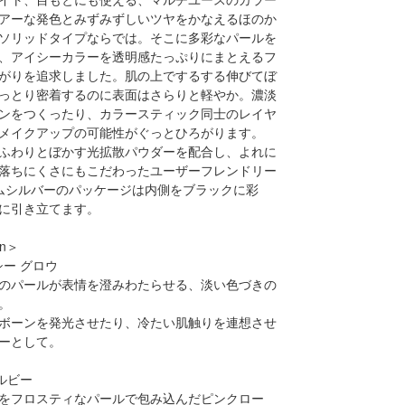
アーな発色とみずみずしいツヤをかなえるほのか
ソリッドタイプならでは。そこに多彩なパールを
、アイシーカラーを透明感たっぷりにまとえるフ
がりを追求しました。肌の上でするする伸びてぼ
っとり密着するのに表面はさらりと軽やか。濃淡
ンをつくったり、カラースティック同士のレイヤ
メイクアップの可能性がぐっとひろがります。
ふわりとぼかす光拡散パウダーを配合し、よれに
落ちにくさにもこだわったユーザーフレンドリー
ムシルバーのパッケージは内側をブラックに彩
に引き立てます。
on＞
シー グロウ
のパールが表情を澄みわたらせる、淡い色づきの
。
ボーンを発光させたり、冷たい肌触りを連想させ
ーとして。
 ルビー
をフロスティなパールで包み込んだピンクロー