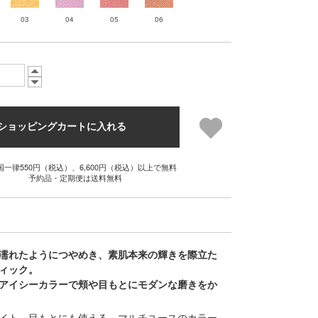
03
04
05
06
ショッピングカートに入れる
国一律550円（税込）、6,600円（税込）以上で無料
予約品・定期便は送料無料
濡れたようにつやめき、素肌本来の輝きを際立た
ィック。
アイシーカラーで頬や目もとにモダンな磨きをか
イト、目もとにも使える、マルチユースのカラー