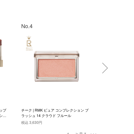
No.4
No.5
ップ
チーク | RMK ピュア コンプレクション ブ
チーク | RMK 
シャ
ラッシュ 14 クラウド フルール
ラッシュ 15 デュ
税込
3,630円
税込
3,630円