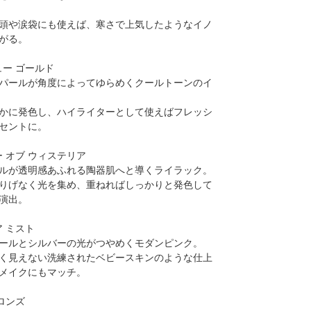
頭や涙袋にも使えば、寒さで上気したようなイノ
がる。
ュー ゴールド
パールが角度によってゆらめくクールトーンのイ
かに発色し、ハイライターとして使えばフレッシ
セントに。
ー オブ ウィステリア
ルが透明感あふれる陶器肌へと導くライラック。
りげなく光を集め、重ねればしっかりと発色して
演出。
ア ミスト
ールとシルバーの光がつやめくモダンピンク。
く見えない洗練されたベビースキンのような仕上
メイクにもマッチ。
ブロンズ