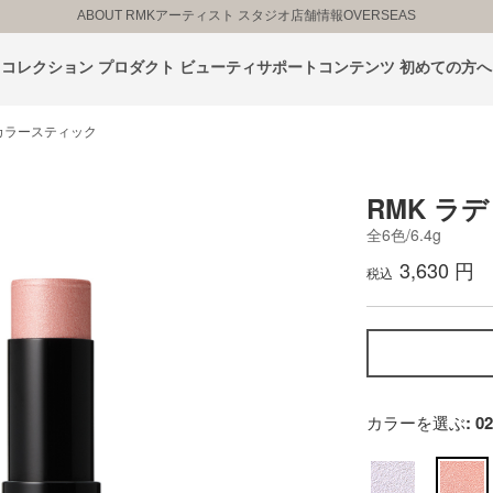
ABOUT RMK
アーティスト スタジオ
店舗情報
OVERSEAS
コレクション
プロダクト
ビューティサポートコンテンツ
初めての方へ
カラースティック
RMK ラ
全6色/6.4g
3,630 円
税込
カラーを選ぶ
: 