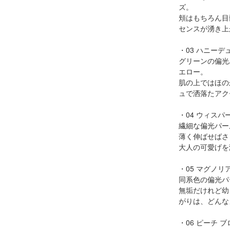
ズ。
頬はもちろん目
センスが湧き上
・03 ハニーデ
グリーンの偏光
エロー。
肌の上ではほの
ュで洒落たアク
・04 ウィスパ
繊細な偏光パー
薄く伸ばせばさ
大人の可愛げを
・05 マグノリ
同系色の偏光パ
無垢だけれど幼
がりは、どんな
・06 ピーチ 