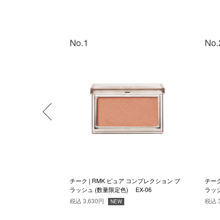
No.1
No.
コンプレクション ブ
チーク | RMK ピュア コンプレクション ブ
チーク
ルス
ラッシュ (数量限定色) EX-06
ラッシ
税込
3,630円
税込
NEW