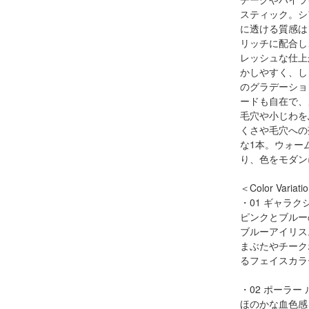
スティック。シ
に透ける質感は
リッチに配合し
レッシュな仕上
かしやすく、し
のグラデーショ
ードも自在で、
毛穴や小じわを
くさや毛穴への
な1本。ウォー
り、色をモダン
＜Color Variati
・01 ギャラク
ピンクとブルー
ブルーアイリス
まぶたやチーク
るフェイスカラ
・02 ポーラー
ほのかな血色感