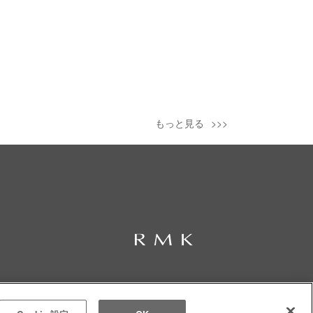
もっと見る
© RMK Div. e’quipe, LTD. All rights reserved.