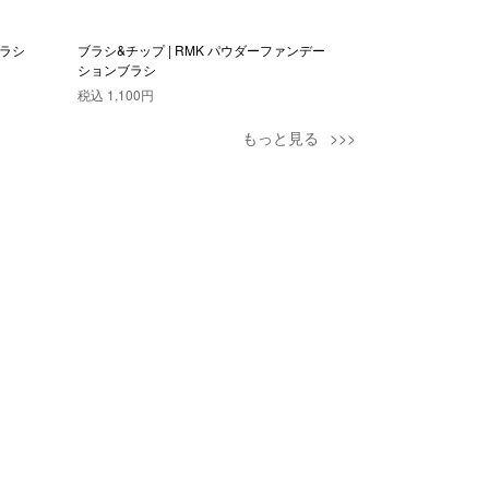
ブラシ
ブラシ&チップ | RMK パウダーファンデー
ブラシ&チップ | 
ションブラシ
Ｇ
税込
1,100円
税込
3,080円
もっと見る