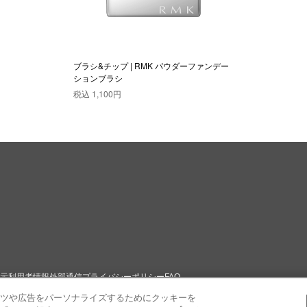
ブラシ&チップ | RMK パウダーファンデー
ションブラシ
税込
1,100円
示
利用者情報外部通信
プライバシーポリシー
FAQ
ツや広告をパーソナライズするためにクッキーを
トマップ
お問い合わせ
企業情報
採用情報