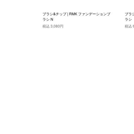
 チークブラシ
ブラシ&チップ | RMK ファンデーションブ
ブラシ
ラシ N
ラシ
税込
3,080円
税込