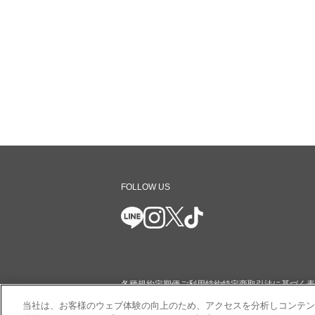
FOLLOW US
各種規約
定期便ご利用特約
特定商取引法に基づく表
当社は、お客様のウェブ体験の向上のため、アクセスを分析しコンテン
ショッピングガイド
コミュニティガイドライン
サイ