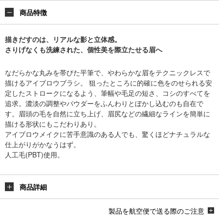
商品特徴
描きだすのは、リアルな影と立体感。
さりげなくも洗練された、個性美を際立たせる眉へ
なだらかな丸みを帯びた平筆で、やわらかな眉をテクニックレスで
描けるアイブロウブラシ。 狙ったところに的確に色をのせられる安
定したストロークになるよう、筆幅や毛足の短さ、コシのすべてを
追求。濃淡の調整やパウダーをふんわりとぼかし込むのも自在で
す。眉頭の毛を自然に立ち上げ、眉尻などの繊細なラインを簡単に
描ける形状にもこだわりあり。
アイブロウメイクに苦手意識のある人でも、驚くほどナチュラルな
仕上がりがかなうはず。
人工毛(PBT)使用。
商品詳細
製品を航空便で送る際のご注意