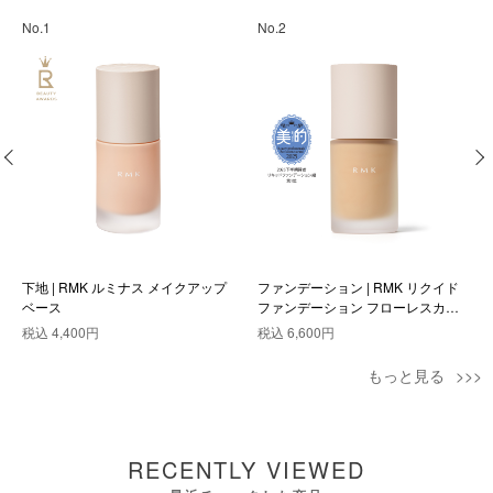
No.1
No.2
下地 | RMK ルミナス メイクアップ
ファンデーション | RMK リクイド
ベース
ファンデーション フローレスカバ
レッジ プラス 102
税込
4,400円
税込
6,600円
もっと見る
RECENTLY VIEWED