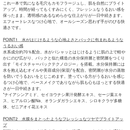
これ一本で気になる毛穴もカモフラージュし、肌を自然にブライト
アップ。時間が経ってもくすみにくく、フレッシュなうるおい感を
保ったまま、透明感のあるなめらかな仕上がりが一日中続きます。
エフォートレスなつけ心地で、オールシーズン思わず手がのびる快
適さです。
POINT1 水がはじけるような心地よさとパックに包まれるような
うるおい感
水系成分約70％配合。水がパシャッとはじけるように肌の上で軽や
かにのび広がり、パックと似た構造の水分保持層と密閉層をつくり
出す「モイスチャーパックテクノロジー」を搭載。水分保持層には
水を抱え込むオイルや美容成分(保湿)*を配合。密閉層が水分の蒸散
を防いでうるおいをとじこめます。塗っている方がうるおいを感じ
るつけ心地で、ベースメイクでありながら肌も心もほっとする快適
さが一日中続きます。
*ナイアシンアミド、セイヨウナシ果汁発酵エキス、セージ葉エキ
ス、ヒアルロン酸Na、オランダガラシエキス、シロキクラゲ多糖
体、ゼニアオイ花エキス
POINT2 水膜をまとったようなフレッシュなツヤでブライトアッ
プ