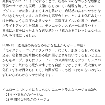
顔料をすべてフルイド化することで、粉感レスのなめらかな感触と
薄膜の仕上がりを実現。皮脂になじみにくい処理を施したフルイド
ピグメントが皮脂によるくすみを防いで、透明感のあるつややかな
色づきをかなえます。水系成分を高配合したことによる化粧水をつ
けた後のような湿度のあるツヤと、高輝度オイルの効果で、自然に
ブライトアップした印象に。テクニックレスで均一に塗りやすく、
素肌に水膜をはったような透明感とハリ感のあるフレッシュな仕上
がりを可能にしました。
POINT3 透明感のあるなめらかな仕上がりが一日中続く
「モイスチャーパックテクノロジー」により、肌をうるおいで包み
込み、密着性と撥水性のある密閉層がよれを防いでうるおいと仕上
がりをキープ。さらにソフトフォーカス効果のあるブラーリングパ
ウダーが、気になる毛穴や小じわを自然にぼかします。毛穴落ちや
化粧くずれが目立ちにくく、時間が経っても粉っぽさのないみずみ
ずしいなめらかなツヤが続きます。
イエローにもピンクにもよらないニュートラルなベージュ系2色。
・01 やや明るめのベージュ
・02 中間的な明るさのベージュ