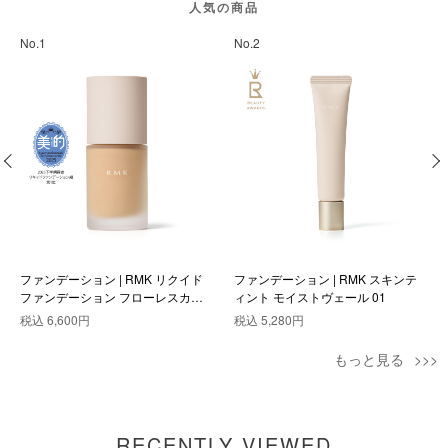
人気の商品
No.1
No.2
ファンデーション | RMK リクイド
ファンデーション | RMK スキンテ
ファンデーション フローレスカバ
ィント モイストヴェール 01
レッジ プラス 102
税込
6,600円
税込
5,280円
もっと見る
RECENTLY VIEWED