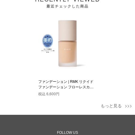
最近チェックした商品
ファンデーション | RMK リクイド
ファンデーション フローレスカバ
レッジ プラス 201
税込
6,600円
もっと見る
FOLLOW US