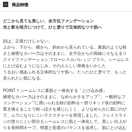
商品特徴
どこから見ても美しい、全方位ファンデーション
光と影を味方につけて、ひと塗りで立体的なツヤ肌へ
顔は、正面だけじゃない。
上から、下から、横から、斜めから見られている。素肌のような軽
さと緻密なカバー力はそのままに、全方位からの視線にそなえるリ
クイドファンデーション フローレスカバレッジ プラス。シームレス
にとけ込むようになじみ、その人らしい骨格をいかした
うるおい感あふれる立体的なツヤ肌へ。たったひと塗りで、もっと
見られたい肌になる。
POINT 1 シームレスに素肌と一体化する「とけ込み感」
緻密なカバー力はそのままに、なめらかさをアップ
*1
。一般的なフ
ァンデーション
*2
に用いられる粉の顔料を一部リキッド状の顔料に
置き換えることで粉っぽさを感じにくく、よりなめらかに肌にのび
て、ムラになりにくいテクスチャーを実現しました。フェイスライ
ンの塗りにくい部分もシームレスに肌と一体化して、美しい仕上が
りを長時間キープ。明度と彩度のバランスを追求し、肌にとけ込む