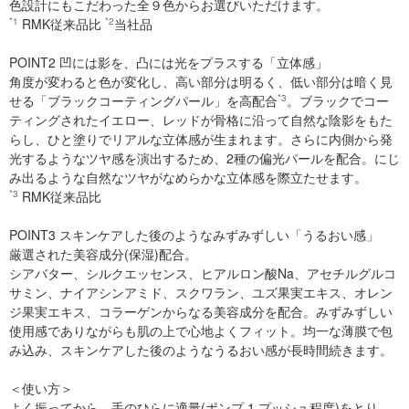
色設計にもこだわった全９色からお選びいただけます。
*1
RMK従来品比
*2
当社品
POINT2 凹には影を、凸には光をプラスする「立体感」
角度が変わると色が変化し、高い部分は明るく、低い部分は暗く見
せる「ブラックコーティングパール」を高配合
*3
。ブラックでコー
ティングされたイエロー、レッドが骨格に沿って自然な陰影をもた
らし、ひと塗りでリアルな立体感が生まれます。さらに内側から発
光するようなツヤ感を演出するため、2種の偏光パールを配合。にじ
み出るような自然なツヤがなめらかな立体感を際立たせます。
*3
RMK従来品比
POINT3 スキンケアした後のようなみずみずしい「うるおい感」
厳選された美容成分(保湿)配合。
シアバター、シルクエッセンス、ヒアルロン酸Na、アセチルグルコ
サミン、ナイアシンアミド、スクワラン、ユズ果実エキス、オレン
ジ果実エキス、コラーゲンからなる美容成分を配合。みずみずしい
使用感でありながらも肌の上で心地よくフィット。均一な薄膜で包
み込み、スキンケアした後のようなうるおい感が長時間続きます。
＜使い方＞
よく振ってから、手のひらに適量(ポンプ 1 プッシュ程度)をとり、