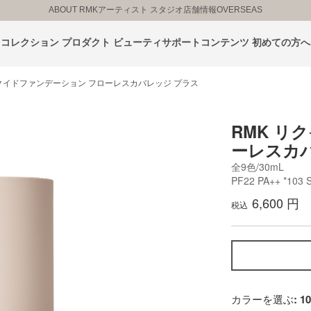
ABOUT RMK
アーティスト スタジオ
店舗情報
OVERSEAS
コレクション
プロダクト
ビューティサポートコンテンツ
初めての方へ
リクイドファンデーション フローレスカバレッジ プラス
RMK リ
ーレスカ
全9色/30mL
PF22 PA++ *103 
6,600 円
税込
カラーを選ぶ
: 1