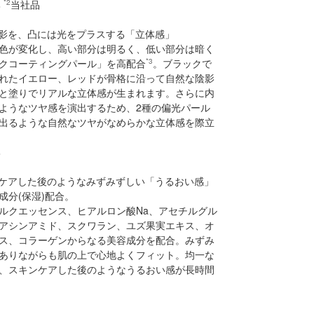
比
*2
当社品
には影を、凸には光をプラスする「立体感」
色が変化し、高い部分は明るく、低い部分は暗く
クコーティングパール」を高配合
*3
。ブラックで
れたイエロー、レッドが骨格に沿って自然な陰影
と塗りでリアルな立体感が生まれます。さらに内
ようなツヤ感を演出するため、2種の偏光パール
出るような自然なツヤがなめらかな立体感を際立
比
スキンケアした後のようなみずみずしい「うるおい感」
成分(保湿)配合。
ルクエッセンス、ヒアルロン酸Na、アセチルグル
アシンアミド、スクワラン、ユズ果実エキス、オ
ス、コラーゲンからなる美容成分を配合。みずみ
ありながらも肌の上で心地よくフィット。均一な
、スキンケアした後のようなうるおい感が長時間