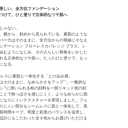
美しい、全方位ファンデーション
つけて、ひと塗りで立体的なツヤ肌へ
じゃない。
、横から、斜めから見られている。素肌のような
バー力はそのままに、全方位からの視線にそなえ
ンデーション フローレスカバレッジ プラス。シ
込むようになじみ、その人らしい骨格をいかした
れる立体的なツヤ肌へ。たったひと塗りで、もっ
になる。
シームレスに素肌と一体化する「とけ込み感」
はそのままに、なめらかさをアップ
*1
。一般的な
ン
*2
に用いられる粉の顔料を一部リキッド状の顔
ことで粉っぽさを感じにくく、よりなめらかに肌
になりにくいテクスチャーを実現しました。フェ
りにくい部分もシームレスに肌と一体化して、美
長時間キープ。明度と彩度のバランスを追求し、
設計にもこだわった全９色からお選びいただけま