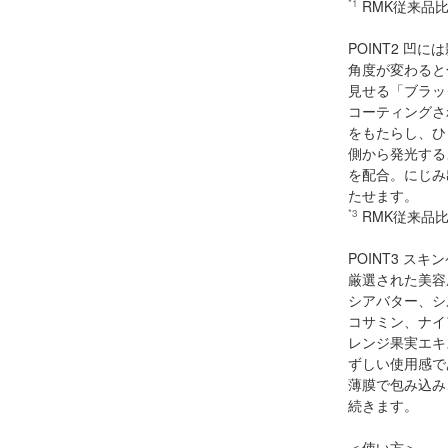
*1
RMK従来品
POINT2 凹
角度が変わると
見せる「ブラッ
コーティングさ
をもたらし、ひ
側から発光する
を配合。にじみ
たせます。
*3
RMK従来品
POINT3 
厳選された美容
シアバター、シ
コサミン、ナイ
レンジ果実エキ
ずしい使用感で
薄膜で包み込み
続きます。
＜使い方＞