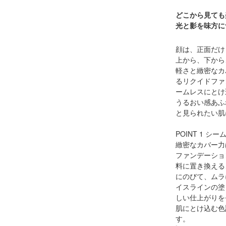
どこから見ても
光と影を味方に
顔は、正面だけ
上から、下から
軽さと緻密なカ
るリクイドファ
ームレスにとけ
うるおい感あふ
と見られたい肌
POINT 1 
緻密なカバー力
ファンデーショ
料に置き換える
にのびて、ムラ
イスラインの塗
しい仕上がりを
肌にとけ込む色
す。