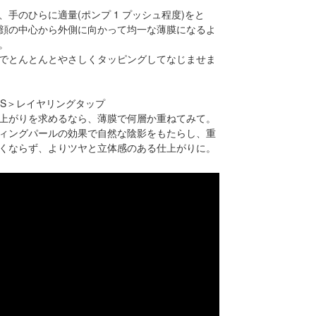
、手のひらに適量(ポンプ 1 プッシュ程度)をと
顔の中心から外側に向かって均一な薄膜になるよ
。
でとんとんとやさしくタッピングしてなじませま
 TIPS＞レイヤリングタップ
上がりを求めるなら、薄膜で何層か重ねてみて。
ィングパールの効果で自然な陰影をもたらし、重
くならず、よりツヤと立体感のある仕上がりに。