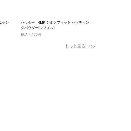
ィニッシ
パウダー | RMK シルクフィット セッティン
パウダー | RMK
グパウダー(レフィル)
ウダー (レフィル) 
税込
4,400円
税込
4,400円
もっと見る