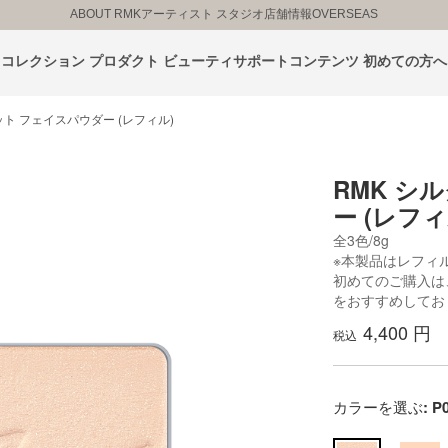
ABOUT RMK
アーティスト スタジオ
店舗情報
OVERSEAS
コレクション
プロダクト
ビューティサポートコンテンツ
初めての方へ
ット フェイスパウダー (レフィル)
RMK シ
ー (レフィ
全3色/8g
※本製品はレフィ
初めてのご購入は
をおすすめしてお
4,400 円
税込
カラーを選ぶ
: P