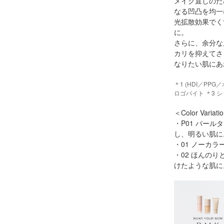
メイク直しのた
なる凹凸を均一
光拡散効果でく
に。
さらに、余分な
カリを抑えてさ
なりたい肌にあ
＊1 (HDI／P
ロゴパイト ＊3 
＜Color Variati
・P01 パー
し、明るい肌に
・01 ノーカ
・02 ほんの
けたような肌に