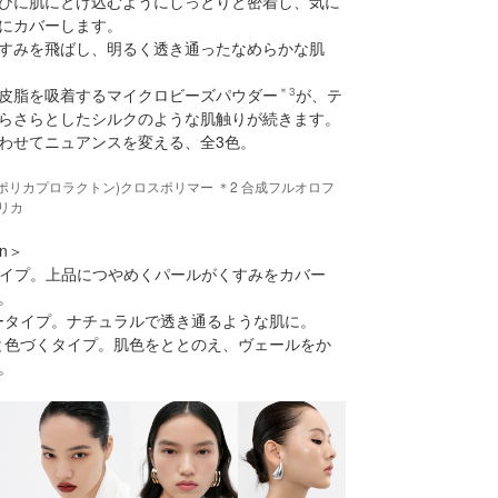
びに肌にとけ込むようにしっとりと密着し、気に
にカバーします。
すみを飛ばし、明るく透き通ったなめらかな肌
皮脂を吸着するマイクロビーズパウダー
＊3
が、テ
らさらとしたシルクのような肌触りが続きます。
わせてニュアンスを変える、全3色。
PG／ポリカプロラクトン)クロスポリマー ＊2 合成フルオロフ
シリカ
on＞
ルタイプ。上品につやめくパールがくすみをカバー
。
ラータイプ。ナチュラルで透き通るような肌に。
りと色づくタイプ。肌色をととのえ、ヴェールをか
。