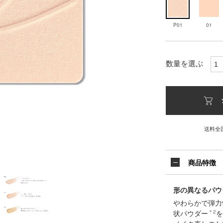
P01
01
数量を選ぶ
送料全
商品特徴
形の異なるパウ
やわらかで弾力
状パウダー
＊2